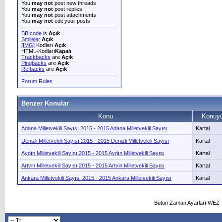
You
may not
post new threads
You
may not
post replies
You
may not
post attachments
You
may not
edit your posts
BB code
is
Açık
Smileler
Açık
[IMG]
Kodları
Açık
HTML-Kodları
Kapalı
Trackbacks
are
Açık
Pingbacks
are
Açık
Refbacks
are
Açık
Forum Rules
Benzer Konular
Konu
Konuyu
Adana Milletvekili Sayısı 2015 - 2015 Adana Milletvekili Sayısı
Kartal
Denizli Milletvekili Sayısı 2015 - 2015 Denizli Milletvekili Sayısı
Kartal
Aydın Milletvekili Sayısı 2015 - 2015 Aydın Milletvekili Sayısı
Kartal
Artvin Milletvekili Sayısı 2015 - 2015 Artvin Milletvekili Sayısı
Kartal
Ankara Milletvekili Sayısı 2015 - 2015 Ankara Milletvekili Sayısı
Kartal
Bütün Zaman Ayarları WEZ +