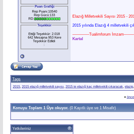
Puan Grafiği
Rep Puanı:10540
Rep Gücü:133
Elazığ Milletvekili Sayısı 2015 - 20
RD:
2015 yılında Elazığ 4 milletvekili ç
Teşekkür
Ettiği Teşekkür: 2.018
--------------Tualimforum İmzam---------
642 Mesajına 953 Kere
Kartal
Teşekkür Edlidi
:
Tags
2015
,
2015 elazığ milletvekili sayısı
,
2015 te elazığ kaç milletvekili çıkaracak
,
elazig
«
önce
Konuyu Toplam 1 Üye okuyor.
(0 Kayıtlı üye ve 1 Misafir)
Yetkileriniz