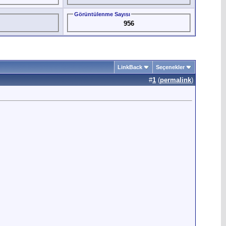
Görüntülenme Sayısı
956
LinkBack
Seçenekler
#
1
(
permalink
)