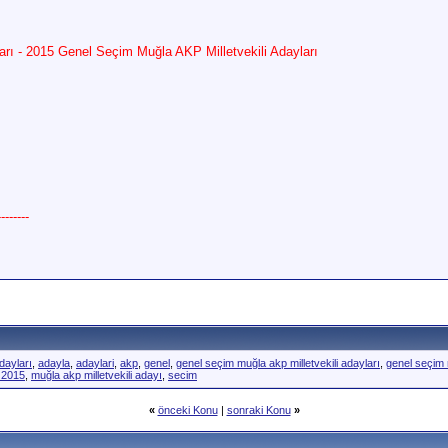
arı - 2015 Genel Seçim Muğla AKP Milletvekili Adayları
------
dayları
,
adayla
,
adaylari
,
akp
,
genel
,
genel seçim muğla akp milletvekili adayları
,
genel seçim 
ı 2015
,
muğla akp milletvekili adayı
,
secim
«
önceki Konu
|
sonraki Konu
»