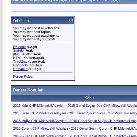
Yetkileriniz
You
may not
post new threads
You
may not
post replies
You
may not
post attachments
You
may not
edit your posts
BB code
is
Açık
Smileler
Açık
[IMG]
Kodları
Açık
HTML-Kodları
Kapalı
Trackbacks
are
Açık
Pingbacks
are
Açık
Refbacks
are
Açık
Forum Rules
Benzer Konular
Konu
2015 Iğdır CHP Milletvekili Adayları - 2015 Genel Seçim Iğdır CHP Milletvekili Adayla
2015 Sivas CHP Milletvekili Adayları - 2015 Genel Seçim Sivas CHP Milletvekili Aday
2015 Muğla CHP Milletvekili Adayları - 2015 Genel Seçim Muğla CHP Milletvekili Ada
2015 Çorum CHP Milletvekili Adayları - 2015 Genel Seçim Çorum CHP Milletvekili A
2015 Bursa CHP Milletvekili Adayları - 2015 Genel Seçim Bursa CHP Milletvekili Ada