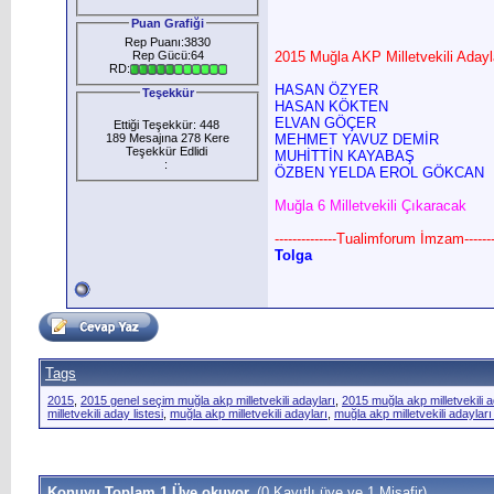
Puan Grafiği
Rep Puanı:3830
Rep Gücü:64
2015 Muğla AKP Milletvekili Adayl
RD:
HASAN ÖZYER
Teşekkür
HASAN KÖKTEN
ELVAN GÖÇER
Ettiği Teşekkür: 448
189 Mesajına 278 Kere
MEHMET YAVUZ DEMİR
Teşekkür Edlidi
MUHİTTİN KAYABAŞ
:
ÖZBEN YELDA EROL GÖKCAN
Muğla 6 Milletvekili Çıkaracak
--------------Tualimforum İmzam--------
Tolga
Tags
2015
,
2015 genel seçim muğla akp milletvekili adayları
,
2015 muğla akp milletvekili a
milletvekili aday listesi
,
muğla akp milletvekili adayları
,
muğla akp milletvekili adaylar
Konuyu Toplam 1 Üye okuyor.
(0 Kayıtlı üye ve 1 Misafir)