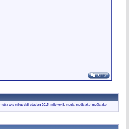
muğla akp milletvekili adayları 2015
,
milletvekili
,
mugla
,
muğla akp
,
muğla akp