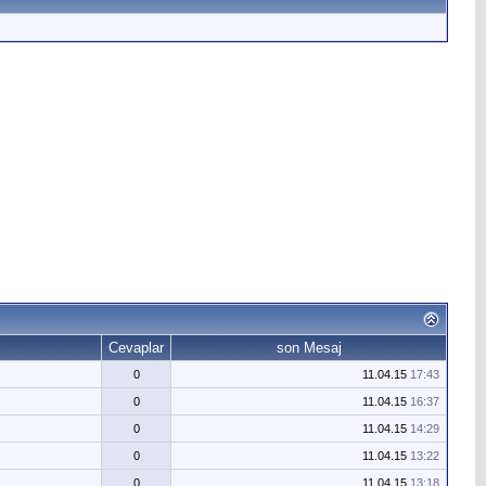
Cevaplar
son Mesaj
0
11.04.15
17:43
0
11.04.15
16:37
0
11.04.15
14:29
0
11.04.15
13:22
0
11.04.15
13:18