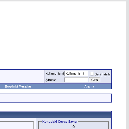
Kullanıcı ismi
Beni hatırla
Şifreniz
Bugünki Mesajlar
Arama
Konudaki Cevap Sayısı
0