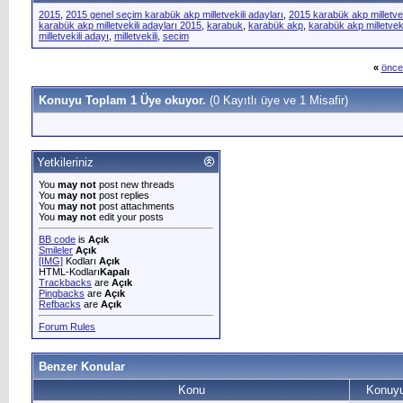
2015
,
2015 genel seçim karabük akp milletvekili adayları
,
2015 karabük akp milletvek
karabük akp milletvekili adayları 2015
,
karabuk
,
karabük akp
,
karabük akp milletveki
milletvekili adayı
,
milletvekili
,
secim
«
önce
Konuyu Toplam 1 Üye okuyor.
(0 Kayıtlı üye ve 1 Misafir)
Yetkileriniz
You
may not
post new threads
You
may not
post replies
You
may not
post attachments
You
may not
edit your posts
BB code
is
Açık
Smileler
Açık
[IMG]
Kodları
Açık
HTML-Kodları
Kapalı
Trackbacks
are
Açık
Pingbacks
are
Açık
Refbacks
are
Açık
Forum Rules
Benzer Konular
Konu
Konuyu