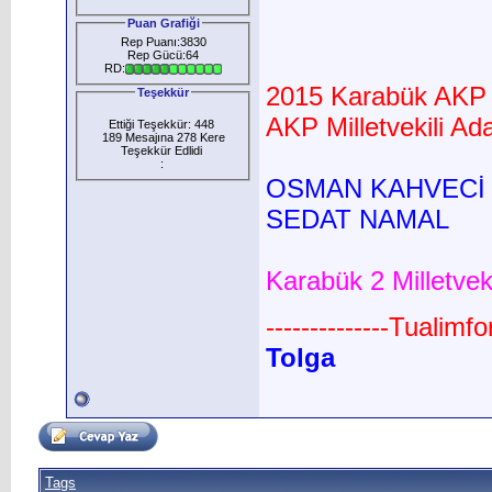
Puan Grafiği
Rep Puanı:3830
Rep Gücü:64
RD:
2015 Karabük AKP M
Teşekkür
AKP Milletvekili Ada
Ettiği Teşekkür: 448
189 Mesajına 278 Kere
Teşekkür Edlidi
:
OSMAN KAHVECİ
SEDAT NAMAL
Karabük 2 Milletvek
--------------Tualimf
Tolga
Tags