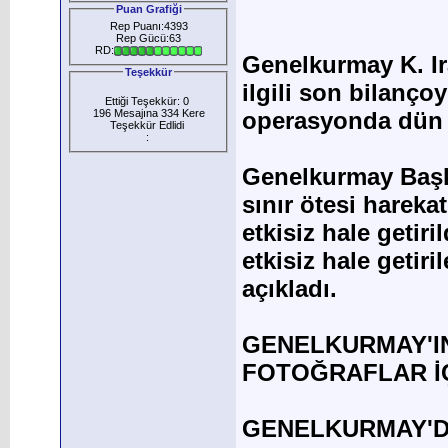
Puan Grafiği
Rep Puanı:4393
Rep Gücü:63
RD:
Genelkurmay K. Ira
Teşekkür
ilgili son bilançoy
Ettiği Teşekkür: 0
196 Mesajına 334 Kere
operasyonda dün 
Teşekkür Edlidi
:
Genelkurmay Başka
sınır ötesi hareka
etkisiz hale getir
etkisiz hale getiri
açıkladı.
GENELKURMAY'I
FOTOĞRAFLAR İÇ
GENELKURMAY'D