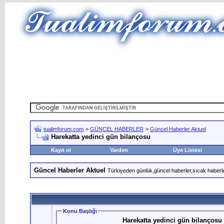
tualimforum.com
>
GÜNCEL HABERLER
>
Güncel Haberler Aktuel
Harekatta yedinci gün bilançosu
Kayıt ol
Yardım
Üye Listesi
Güncel Haberler Aktuel
Türkiyeden günlük,güncel haberler,sıcak haberle
Konu Başlığı
Harekatta yedinci gün bilançosu