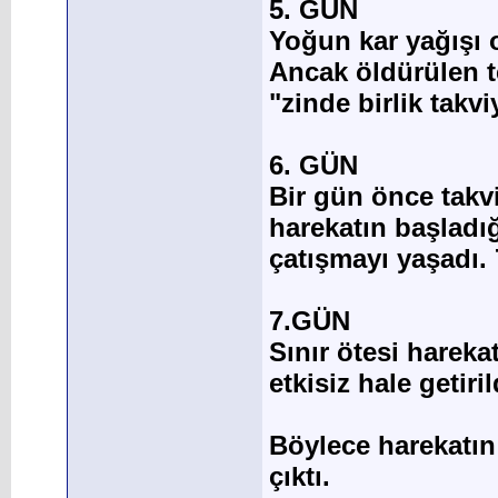
5. GÜN
Yoğun kar yağışı o
Ancak öldürülen t
"zinde birlik takvi
6. GÜN
Bir gün önce takv
harekatın başladı
çatışmayı yaşadı. 7
7.GÜN
Sınır ötesi hareka
etkisiz hale getiri
Böylece harekatın 
çıktı.