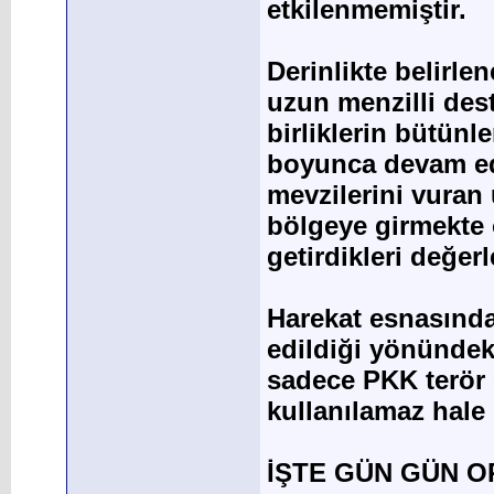
etkilenmemiştir.
Derinlikte belirle
uzun menzilli dest
birliklerin bütünl
boyunca devam ed
mevzilerini vuran 
bölgeye girmekte o
getirdikleri değer
Harekat esnasında 
edildiği yönündek
sadece PKK terör ö
kullanılamaz hale g
İŞTE GÜN GÜN 