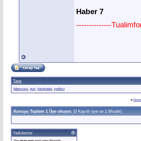
Haber 7
--------------Tualimf
Tags
bilancosu
,
gun
,
harekatta
,
yedinci
«
önce
Konuyu Toplam 1 Üye okuyor.
(0 Kayıtlı üye ve 1 Misafir)
Yetkileriniz
You
may not
post new threads