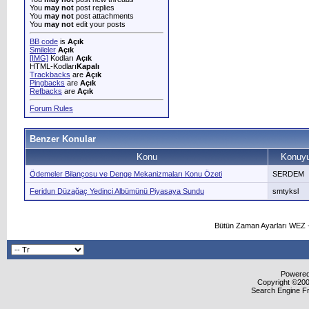
You
may not
post replies
You
may not
post attachments
You
may not
edit your posts
BB code
is
Açık
Smileler
Açık
[IMG]
Kodları
Açık
HTML-Kodları
Kapalı
Trackbacks
are
Açık
Pingbacks
are
Açık
Refbacks
are
Açık
Forum Rules
Benzer Konular
Konu
Konuyu
Ödemeler Bilançosu ve Denge Mekanizmaları Konu Özeti
SERDEM
Feridun Düzağaç Yedinci Albümünü Piyasaya Sundu
smtyksl
Bütün Zaman Ayarları WEZ +
Powered 
Copyright ©2000
Search Engine F