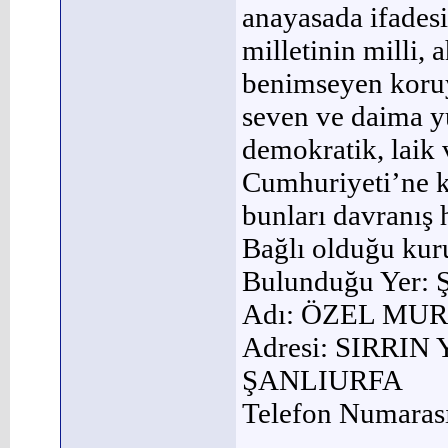
anayasada ifadesi
milletinin milli, 
benimseyen koruyan
seven ve daima yü
demokratik, laik 
Cumhuriyeti’ne k
bunları davranış h
Bağlı olduğu kur
Bulunduğu Yer
Adı: ÖZEL MUR
Adresi: SIRR
ŞANLIURFA
Telefon Numaras