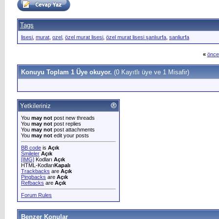
Tags
lisesi
,
murat
,
ozel
,
özel murat lisesi
,
özel murat lisesi şanlıurfa
,
sanliurfa
«
önce
Konuyu Toplam 1 Üye okuyor.
(0 Kayıtlı üye ve 1 Misafir)
Yetkileriniz
You
may not
post new threads
You
may not
post replies
You
may not
post attachments
You
may not
edit your posts
BB code
is
Açık
Smileler
Açık
[IMG]
Kodları
Açık
HTML-Kodları
Kapalı
Trackbacks
are
Açık
Pingbacks
are
Açık
Refbacks
are
Açık
Forum Rules
Benzer Konular