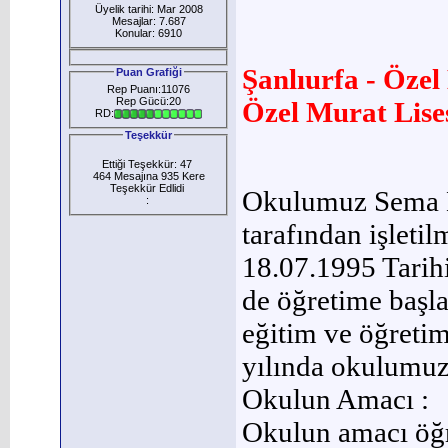
Üyelik tarihi: Mar 2008
Mesajlar: 7.687
Konular: 6910
Şanlıurfa - Özel
Puan Grafiği
Rep Puanı:11076
Rep Gücü:20
Özel Murat Lises
RD:
Teşekkür
Ettiği Teşekkür: 47
464 Mesajına 935 Kere
Teşekkür Edlidi
Okulumuz Sema Ba
:
tarafından işletil
18.07.1995 Tarih
de öğretime başl
eğitim ve öğreti
yılında okulumuz 
Okulun Amacı :
Okulun amacı öğre