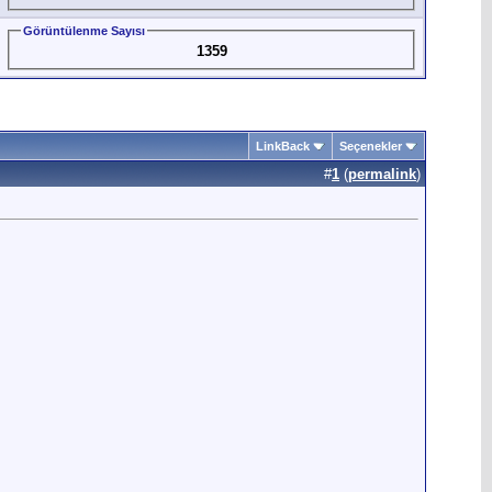
Görüntülenme Sayısı
1359
LinkBack
Seçenekler
#
1
(
permalink
)