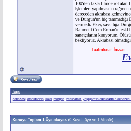
100'den fazla filmde rol alan
işlemleri yapılmasına rağmen 
dereceden akrabası gelmeyince
ve Durgun'un hiç tanımadığı Ek
vermedi. Eker, savcılığa Durgu
Rahmetli Cem Erman'ın eski b
sanatçılarını kınıyorum. Ölüsü
bekliyoruz. Akrabası olmadığım
--------------Tualimforum İmzam------
Ev
Tags
cenazesi
,
emektarinin
,
kaldi
,
morgda
,
yesilcamin
,
yeşilçam'ın emektarının cenazesi
Konuyu Toplam 1 Üye okuyor.
(0 Kayıtlı üye ve 1 Misafir)