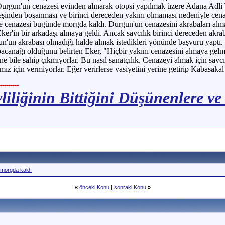
 Durgun'un cenazesi evinden alınarak otopsi yapılmak üzere Adana Adli
eşinden boşanması ve birinci dereceden yakını olmaması nedeniyle cen
 cenazesi bugünde morgda kaldı. Durgun'un cenazesini akrabaları almay
er'in bir arkadaşı almaya geldi. Ancak savcılık birinci dereceden akra
n'un akrabası olmadığı halde almak istedikleri yönünde başvuru yaptı. 
acanağı olduğunu belirten Eker, "Hiçbir yakını cenazesini almaya gel
ne bile sahip çıkmıyorlar. Bu nasıl sanatçılık. Cenazeyi almak için sav
ız için vermiyorlar. Eğer verirlerse vasiyetini yerine getirip Kabasaka
--------
liliğinin Bittiğini Düşünenlere ve
 morgda kaldı
«
önceki Konu
|
sonraki Konu
»