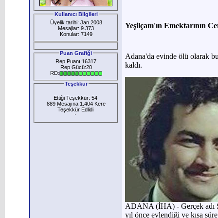
Kullanıcı Bilgileri
Üyelik tarihi: Jan 2008
Yeşilçam'ın Emektarının Ce
Mesajlar: 9.373
Konular: 7149
Puan Grafiği
Adana'da evinde ölü olarak b
Rep Puanı:16317
kaldı.
Rep Gücü:20
RD:
Teşekkür
Ettiği Teşekkür: 54
889 Mesajına 1.404 Kere
Teşekkür Edlidi
:
ADANA (İHA) - Gerçek adı Sü
yıl önce evlendiği ve kısa sür