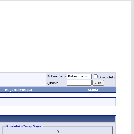
Kullanıcı ismi
Beni hatırla
Şifreniz
Bugünki Mesajlar
Arama
Konudaki Cevap Sayısı
0