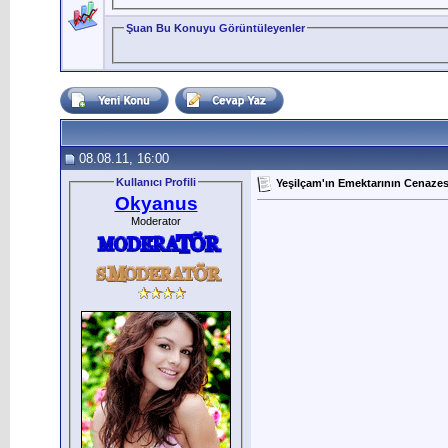
Şuan Bu Konuyu Görüntüleyenler
08.08.11, 16:00
Kullanıcı Profili
Yeşilçam'ın Emektarının Cenazes
Okyanus
Moderator