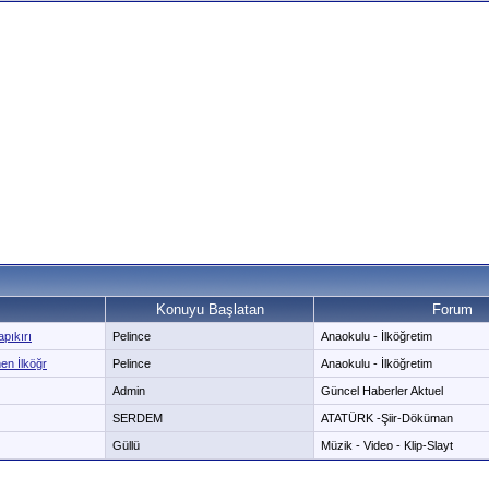
Konuyu Başlatan
Forum
pıkırı
Pelince
Anaokulu - İlköğretim
en İlköğr
Pelince
Anaokulu - İlköğretim
Admin
Güncel Haberler Aktuel
SERDEM
ATATÜRK -Şiir-Döküman
Güllü
Müzik - Video - Klip-Slayt