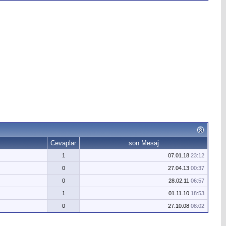
Cevaplar
son Mesaj
1
07.01.18
23:12
0
27.04.13
00:37
0
28.02.11
06:57
1
01.11.10
18:53
0
27.10.08
08:02