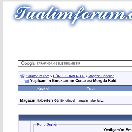
tualimforum.com
>
GÜNCEL HABERLER
>
Magazin Haberleri
Yeşilçam'ın Emektarının Cenazesi Morgda Kaldı
Kayıt ol
Yardım
Magazin Haberleri
Günlük,güncel magazin haberleri...
Konu Başlığı
Yeşilçam'ın Em