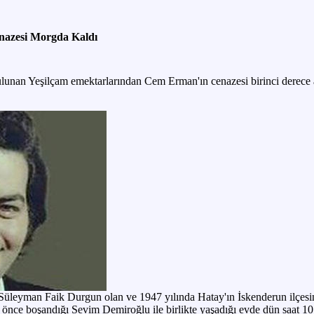
nazesi Morgda Kaldı
ulunan Yeşilçam emektarlarından Cem Erman'ın cenazesi birinci derec
leyman Faik Durgun olan ve 1947 yılında Hatay'ın İskenderun ilçesi
e önce boşandığı Sevim Demiroğlu ile birlikte yaşadığı evde dün saat 10