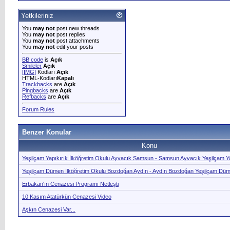
Yetkileriniz
You
may not
post new threads
You
may not
post replies
You
may not
post attachments
You
may not
edit your posts
BB code
is
Açık
Smileler
Açık
[IMG]
Kodları
Açık
HTML-Kodları
Kapalı
Trackbacks
are
Açık
Pingbacks
are
Açık
Refbacks
are
Açık
Forum Rules
Benzer Konular
Konu
Yeşilçam Yapıkırık İlköğretim Okulu Ayvacık Samsun - Samsun Ayvacık Yeşilçam Ya
Yeşilçam Dümen İlköğretim Okulu Bozdoğan Aydın - Aydın Bozdoğan Yeşilçam Düm
Erbakan'ın Cenazesi Programı Netleşti
10 Kasım Atatürkün Cenazesi Video
Aşkın Cenazesi Var...