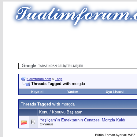
tualimforum.com
>
Tags
Threads Tagged with
morgda
Kayıt ol
Yardım
Üye Listesi
Threads Tagged with
morgda
Konu / Konuyu Başlatan
Yeşilçam'ın Emektarının Cenazesi Morgda Kaldı
Okyanus
Bütün Zaman Ayarları WEZ +