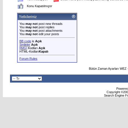
Konu Kapatılmıştır
Yetkileriniz
You
may not
post new threads
You
may not
post replies
You
may not
post attachments
You
may not
edit your posts
BB code
is
Açık
Smileler
Açık
[IMG]
Kodları
Açık
HTML-Kodları
Kapalı
Forum Rules
Bütün Zaman Ayarları WEZ +
Powered 
Copyright ©2000
Search Engine F