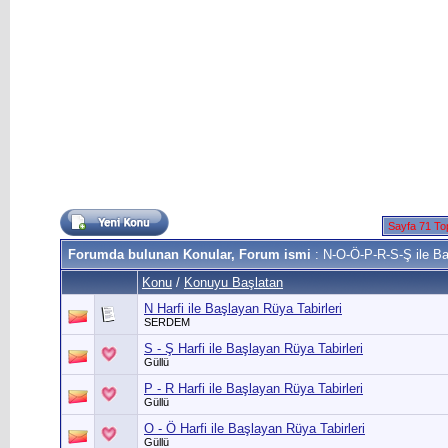
Sayfa 71 To
Forumda bulunan Konular, Forum ismi
: N-O-Ö-P-R-S-Ş ile Ba
Konu
/
Konuyu Başlatan
N Harfi ile Başlayan Rüya Tabirleri
SERDEM
S - Ş Harfi ile Başlayan Rüya Tabirleri
Güllü
P - R Harfi ile Başlayan Rüya Tabirleri
Güllü
O - Ö Harfi ile Başlayan Rüya Tabirleri
Güllü