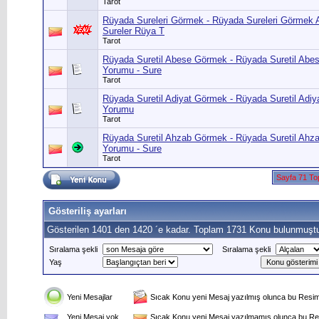
Tarot
Rüyada Sureleri Görmek - Rüyada Sureleri Görmek 
Sureler Rüya T
Tarot
Rüyada Suretil Abese Görmek - Rüyada Suretil Abe
Yorumu - Sure
Tarot
Rüyada Suretil Adiyat Görmek - Rüyada Suretil Adi
Yorumu
Tarot
Rüyada Suretil Ahzab Görmek - Rüyada Suretil Ahz
Yorumu - Sure
Tarot
Sayfa 71 To
Gösteriliş ayarları
Gösterilen 1401 den 1420 ´e kadar. Toplam 1731 Konu bulunmuştu
Sıralama şekli
Sıralama şekli
Yaş
Yeni Mesajlar
Sıcak Konu yeni Mesaj yazılmış olunca bu Resim 
Yeni Mesaj yok
Sıcak Konu yeni Mesaj yazılmamış olunca bu Res