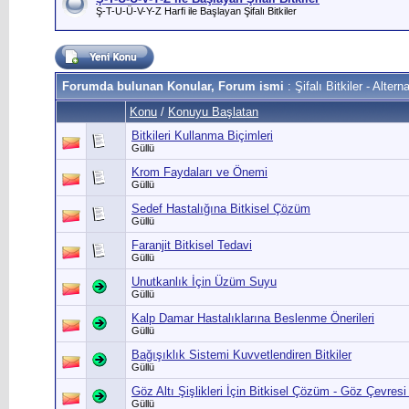
Ş-T-U-Ü-V-Y-Z Harfi ile Başlayan Şifalı Bitkiler
Forumda bulunan Konular, Forum ismi
: Şifalı Bitkiler - Alterna
Konu
/
Konuyu Başlatan
Bitkileri Kullanma Biçimleri
Güllü
Krom Faydaları ve Önemi
Güllü
Sedef Hastalığına Bitkisel Çözüm
Güllü
Faranjit Bitkisel Tedavi
Güllü
Unutkanlık İçin Üzüm Suyu
Güllü
Kalp Damar Hastalıklarına Beslenme Önerileri
Güllü
Bağışıklık Sistemi Kuvvetlendiren Bitkiler
Güllü
Göz Altı Şişlikleri İçin Bitkisel Çözüm - Göz Çevresi 
Güllü