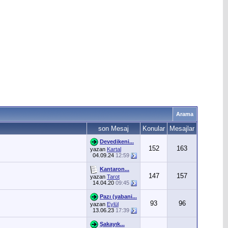
Arama
son Mesaj
Konular
Mesajlar
Devedikeni...
152
163
yazan
Kartal
04.09.24
12:59
Kantaron...
147
157
yazan
Tarot
14.04.20
09:45
Pazı (yabani...
93
96
yazan
Eylül
13.06.23
17:39
Şakayık...