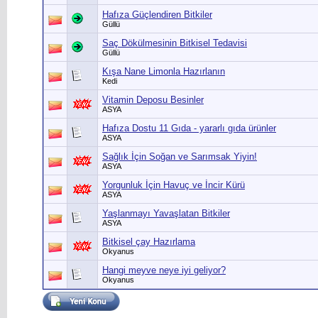
Hafıza Güçlendiren Bitkiler
Güllü
Saç Dökülmesinin Bitkisel Tedavisi
Güllü
Kışa Nane Limonla Hazırlanın
Kedi
Vitamin Deposu Besinler
ASYA
Hafıza Dostu 11 Gıda - yararlı gıda ürünler
ASYA
Sağlık İçin Soğan ve Sarımsak Yiyin!
ASYA
Yorgunluk İçin Havuç ve İncir Kürü
ASYA
Yaşlanmayı Yavaşlatan Bitkiler
ASYA
Bitkisel çay Hazırlama
Okyanus
Hangi meyve neye iyi geliyor?
Okyanus