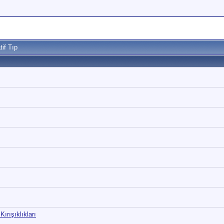
tif Tıp
Kırışıklıkları