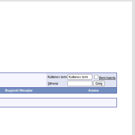
Kullanıcı ismi
Beni hatırla
Şifreniz
Bugünki Mesajlar
Arama