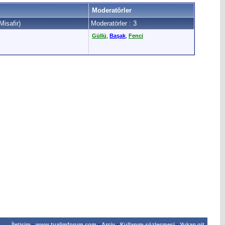
Moderatörler
Misafir)
Moderatörler : 3
Güllü
,
Başak
,
Fenci
İletişim
-
www.tualimforum.com
-
Arşiv
-
Kullanım sözleşmesi
-
Yukarı git