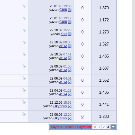
23.01.10
19:33
0
1.870
yazan
Güllü
23.01.10
19:17
0
1.172
yazan
Güllü
22.10.09
15:20
0
1.273
yazan
Kedi
19.10.09
08:38
0
1.327
yazan
ASYA
02.10.09
07:41
0
1.485
yazan
ASYA
02.09.09
01:58
0
1.687
yazan
ASYA
22.06.09
04:01
0
1.562
yazan
ASYA
19.04.09
01:22
0
1.435
yazan
ASYA
12.12.08
15:56
0
1.441
yazan
Okyanus
29.06.08
12:20
0
1.283
yazan
Okyanus
Sayfa 3 Toplam 3 Sayfadan
<
1
2
3