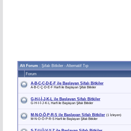
Alt Forum
: Şifalı Bitkiler - Alternatif Tıp
Forum
A-B-C-Ç-D-E-F ile Başlayan Şifalı Bitkiler
A-B-C-Ç-D-E-F Harfi ile Başlayan Şifalı Bitkiler
G-H-I-İ-J-K-L ile Başlayan Şifalı Bitkiler
G-H-I-İ-J-K-L Harfi ile Başlayan Şifalı Bitkiler
M-N-O-Ö-P-R-S ile Başlayan Şifalı Bitkiler
(1 İzleyen)
M-N-O-Ö-P-R-S Harfi ile Başlayan Şifalı Bitkiler
Ş-T-U-Ü-V-Y-Z ile Başlayan Şifalı Bitkiler