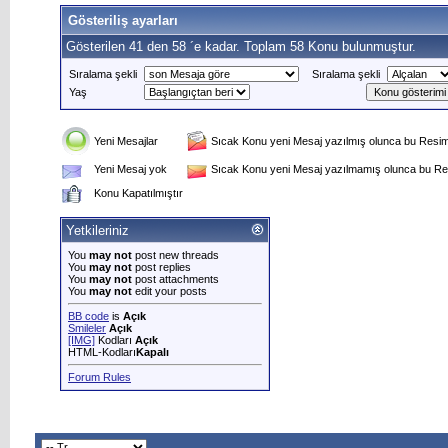
Gösteriliş ayarları
Gösterilen 41 den 58 ´e kadar. Toplam 58 Konu bulunmuştur.
Sıralama şekli
Sıralama şekli
Yaş
Yeni Mesajlar
Sıcak Konu yeni Mesaj yazılmış olunca bu Resim 
Yeni Mesaj yok
Sıcak Konu yeni Mesaj yazılmamış olunca bu Res
Konu Kapatılmıştır
Yetkileriniz
You
may not
post new threads
You
may not
post replies
You
may not
post attachments
You
may not
edit your posts
BB code
is
Açık
Smileler
Açık
[IMG]
Kodları
Açık
HTML-Kodları
Kapalı
Forum Rules