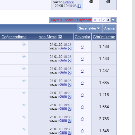
48
49
yazan
Pelince
29.05.19
09:03
Sayfa 3 Toplam 3 Sayfadan
<
1
2
3
Seçenekler
Arama
Değerlendirme
son Mesaj
Cevaplar
Görüntüleme
24.01.10
18:28
0
1.488
yazan
Güllü
24.01.10
18:26
0
1.433
yazan
Güllü
24.01.10
18:25
0
1.437
yazan
Güllü
24.01.10
18:23
0
1.685
yazan
Güllü
24.01.10
18:22
0
1.216
yazan
Güllü
23.01.10
19:40
0
1.564
yazan
Güllü
23.01.10
19:38
0
2.786
yazan
Güllü
23.01.10
19:35
0
1.348
yazan
Güllü