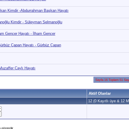
şkan Kimdir -Abdurrahman Başkan Hayatı
anoğlu Kimdir - Süleyman Selmanoğlu
lham Gencer Hayatı - İlham Gencer
 Gürbüz Çapan Hayatı - Gürbüz Çapan
 Muzaffer Çaylı Hayatı
Sayfa 16 Toplam 51 Sa
Aktif Olanlar
12 (0 Kayıtlı üye & 12 Mi
gösterilir