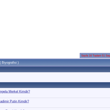
Sayfa 16 Toplam 51 Sa
 Biyografisi )
Angela Merkel Kimdir?
ladimir Putin Kimdir?