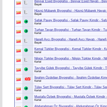
Beşşar Esed Biyografisi - Beşşar Esed Hayatı - Be
Başak
Hüsnü Mübarek Biyografisi - Hüsnü Mübarek Haya
Başak
Şafak Pavey Biyografisi - Şafak Pavey Kimdir - Şa
Kartal
Turhan Tayan Biyografisi - Turhan Tayan Kimdir - T
Kartal
Hanefi Avcı Biyografisi - Hanefi Avcı Hayatı - Hanef
Başak
Kemal Türkler Biyografisi - Kemal Türkler Kimdir - K
Kartal
Nilgün Türkler Biyografisi - Nilgün Türkler Kimdir - N
Kartal
Tayyibe Gülek Biyografisi - Tayyibe Gülek Kimdir - 
Kartal
İbrahim Özdoğan Biyografisi - İbrahim Özdoğan Kim
Kartal
Tülay Sert Biyografisi - Tülay Sert Kimdir - Tülay S
Kartal
Mustafa Özbek Biyografisi - Mustafa Özbek Kimdir 
Kartal
Abdurrahman Öz Biyografisi - Abdurrahman Öz Kimd