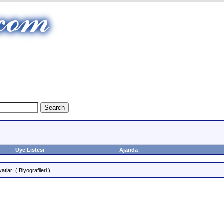
Üye Listesi
Ajanda
tları ( Biyografileri )