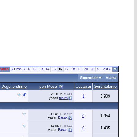
yfadan
«
First
<
6
12
13
14
15
16
17
18
19
20
26
>
Last
»
Seçenekler
Arama
Değerlendirme
son Mesaj
Cevaplar
Görüntüleme
25.11.11
23:41
1
3.909
yazan
tualim
14.04.11
00:46
0
1.954
yazan
Başak
14.04.11
00:44
0
1.405
yazan
Başak