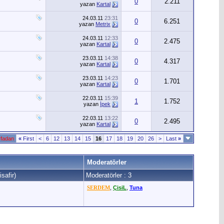
0
2.211
yazan
Kartal
24.03.11
23:31
0
6.251
yazan
Metrix
24.03.11
12:33
0
2.475
yazan
Kartal
23.03.11
14:38
0
4.317
yazan
Kartal
23.03.11
14:23
0
1.701
yazan
Kartal
22.03.11
15:39
1
1.752
yazan
İpek
22.03.11
13:22
0
2.495
yazan
Kartal
yfadan
«
First
<
6
12
13
14
15
16
17
18
19
20
26
>
Last
»
Moderatörler
safir)
Moderatörler : 3
SERDEM
,
ÇisiL
,
Tuna