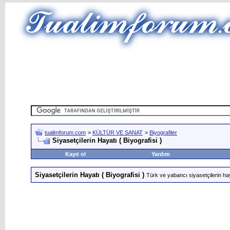
tualimforum.com
>
KÜLTÜR VE SANAT
>
Biyografiler
Siyasetçilerin Hayatı ( Biyografisi )
Kayıt ol
Yardım
Siyasetçilerin Hayatı ( Biyografisi )
Türk ve yabancı siyasetçilerin haya