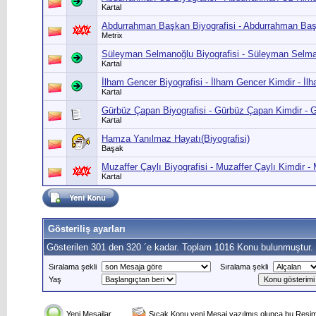
Kartal
Abdurrahman Başkan Biyografisi - Abdurrahman Ba
Metrix
Süleyman Selmanoğlu Biyografisi - Süleyman Selm
Kartal
İlham Gencer Biyografisi - İlham Gencer Kimdir - İ
Kartal
Gürbüz Çapan Biyografisi - Gürbüz Çapan Kimdir -
Kartal
Hamza Yanılmaz Hayatı(Biyografisi)
Başak
Muzaffer Çaylı Biyografisi - Muzaffer Çaylı Kimdir -
Kartal
Gösteriliş ayarları
Gösterilen 301 den 320 ´e kadar. Toplam 1016 Konu bulunmuştur.
Sıralama şekli
Sıralama şekli
Yaş
Yeni Mesajlar
Sıcak Konu yeni Mesaj yazılmış olunca bu Resim 