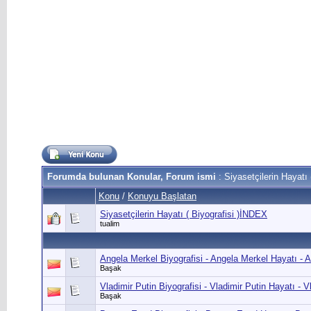
Forumda bulunan Konular, Forum ismi
: Siyasetçilerin Hayatı (
Konu
/
Konuyu Başlatan
Siyasetçilerin Hayatı ( Biyografisi )İNDEX
tualim
Angela Merkel Biyografisi - Angela Merkel Hayatı - 
Başak
Vladimir Putin Biyografisi - Vladimir Putin Hayatı - V
Başak