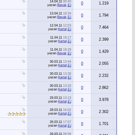
14.04.11
00:43
0
1.219
yazan
Başak
13.04.11
18:34
0
1.794
yazan
Başak
12.04.11
12:53
0
7.464
yazan
Kartal
11.04.11
19:17
0
2.399
yazan
Kartal
11.04.11
18:29
0
1.429
yazan
Başak
30.03.11
13:44
0
2.055
yazan
Kartal
30.03.11
13:39
0
2.232
yazan
Kartal
30.03.11
13:33
0
2.862
yazan
Kartal
29.03.11
13:13
0
3.978
yazan
Kartal
28.03.11
16:02
0
2.302
yazan
Kartal
26.03.11
17:57
0
1.701
yazan
Kartal
26.03.11
09:59