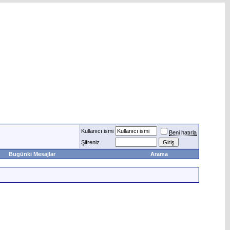
Kullanıcı ismi
Beni hatırla
Şifreniz
Bugünki Mesajlar
Arama