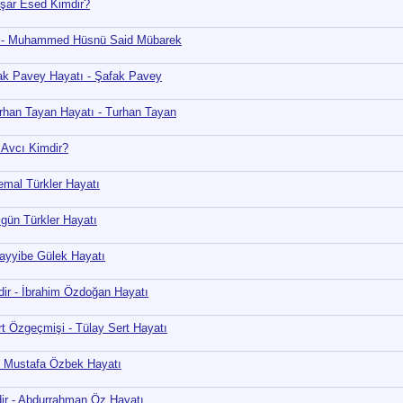
şşar Esed Kimdir?
tı - Muhammed Hüsnü Said Mübarek
fak Pavey Hayatı - Şafak Pavey
urhan Tayan Hayatı - Turhan Tayan
i Avcı Kimdir?
emal Türkler Hayatı
ilgün Türkler Hayatı
Tayyibe Gülek Hayatı
dir - İbrahim Özdoğan Hayatı
ert Özgeçmişi - Tülay Sert Hayatı
- Mustafa Özbek Hayatı
ir - Abdurrahman Öz Hayatı