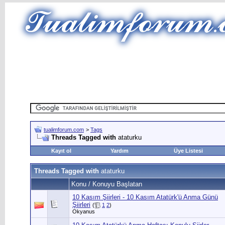
tualimforum.com
>
Tags
Threads Tagged with
ataturku
Kayıt ol
Yardım
Üye Listesi
Threads Tagged with
ataturku
Konu / Konuyu Başlatan
10 Kasım Şiirleri - 10 Kasım Atatürk'ü Anma Günü
Şiirleri
(
1
2
)
Okyanus