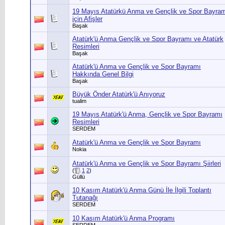
19 Mayıs Atatürkü Anma ve Gençlik ve Spor Bayra
için Afişler
Başak
Atatürk'ü Anma Gençlik ve Spor Bayramı ve Atatürk
Resimleri
Başak
Atatürk'ü Anma ve Gençlik ve Spor Bayramı
Hakkında Genel Bilgi
Başak
Büyük Önder Atatürk'ü Anıyoruz
tualim
19 Mayıs Atatürk'ü Anma, Gençlik ve Spor Bayramı
Resimleri
SERDEM
Atatürk'ü Anma ve Gençlik ve Spor Bayramı
Nokia
Atatürk'ü Anma ve Gençlik ve Spor Bayramı Şiirleri
(
1
2
)
Güllü
10 Kasım Atatürk'ü Anma Günü İle İlgili Toplantı
Tutanağı
SERDEM
10 Kasım Atatürk'ü Anma Programı