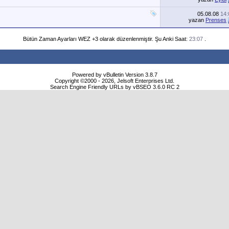
05.08.08
14:
yazan
Prenses
Bütün Zaman Ayarları WEZ +3 olarak düzenlenmiştir. Şu Anki Saat:
23:07
.
Powered by vBulletin Version 3.8.7
Copyright ©2000 - 2026, Jelsoft Enterprises Ltd.
Search Engine Friendly URLs by vBSEO 3.6.0 RC 2