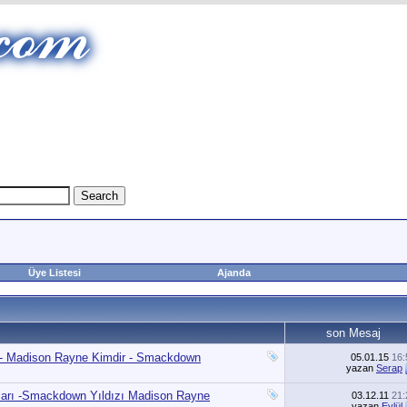
Üye Listesi
Ajanda
son Mesaj
 - Madison Rayne Kimdir - Smackdown
05.01.15
16:
yazan
Serap
ları -Smackdown Yıldızı Madison Rayne
03.12.11
21:
yazan
Eylül