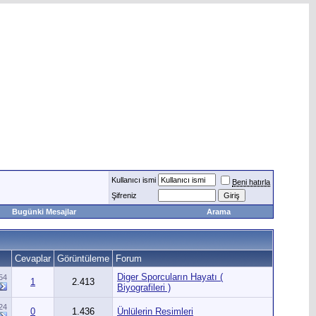
Kullanıcı ismi
Beni hatırla
Şifreniz
Bugünki Mesajlar
Arama
Cevaplar
Görüntüleme
Forum
Diger Sporcuların Hayatı (
54
1
2.413
Biyografileri )
24
0
1.436
Ünlülerin Resimleri