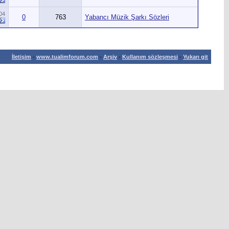
04
0
763
Yabancı Müzik Şarkı Sözleri
İletişim
-
www.tualimforum.com
-
Arşiv
-
Kullanım sözleşmesi
-
Yukarı git