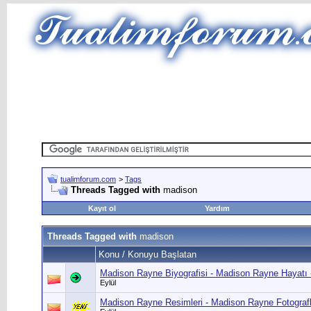
tualimforum.com
>
Tags
Threads Tagged with
madison
Kayıt ol
Yardım
Threads Tagged with
madison
Konu / Konuyu Başlatan
Madison Rayne Biyografisi - Madison Rayne Hayatı
Eylül
Madison Rayne Resimleri - Madison Rayne Fotograf