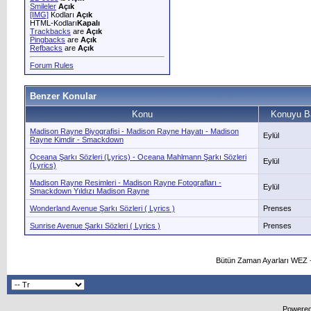
Smileler
Açık
[IMG]
Kodları
Açık
HTML-Kodları
Kapalı
Trackbacks
are
Açık
Pingbacks
are
Açık
Refbacks
are
Açık
Forum Rules
Benzer Konular
Konu
Konuyu B
Madison Rayne Biyografisi - Madison Rayne Hayatı - Madison
Eylül
Rayne Kimdir - Smackdown
Oceana Şarkı Sözleri (Lyrics) - Oceana Mahlmann Şarkı Sözleri
Eylül
(Lyrics)
Madison Rayne Resimleri - Madison Rayne Fotografları -
Eylül
Smackdown Yıldızı Madison Rayne
Wonderland Avenue Şarkı Sözleri ( Lyrics )
Prenses
Sunrise Avenue Şarkı Sözleri ( Lyrics )
Prenses
Bütün Zaman Ayarları WEZ +
Powered 