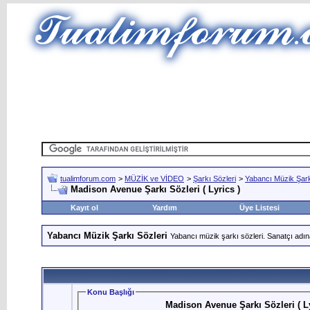
tualimforum.com
>
MÜZİK ve VİDEO
>
Şarkı Sözleri
>
Yabancı Müzik Şark
Madison Avenue Şarkı Sözleri ( Lyrics )
Kayıt ol
Yardım
Üye Listesi
Yabancı Müzik Şarkı Sözleri
Yabancı müzik şarkı sözleri. Sanatçı adın
Konu Başlığı
Madison Avenue Şarkı Sözleri ( Ly