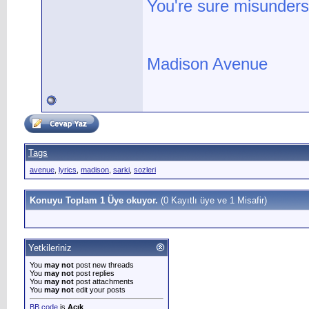
You're sure misunders
Madison Avenue
Tags
avenue
,
lyrics
,
madison
,
sarki
,
sozleri
Konuyu Toplam 1 Üye okuyor.
(0 Kayıtlı üye ve 1 Misafir)
Yetkileriniz
You
may not
post new threads
You
may not
post replies
You
may not
post attachments
You
may not
edit your posts
BB code
is
Açık