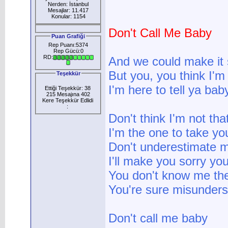
Nerden: İstanbul
Mesajlar: 11.417
Konular: 1154
Don't Call Me Baby
Puan Grafiği
Rep Puanı:5374
Rep Gücü:0
RD:
And we could make it 
But you, you think I'm 
Teşekkür
I'm here to tell ya ba
Ettiği Teşekkür: 38
215 Mesajına 402
Kere Teşekkür Edlidi
:
Don't think I'm not tha
I'm the one to take yo
Don't underestimate 
I'll make you sorry yo
You don't know me the
You're sure misunder
Don't call me baby