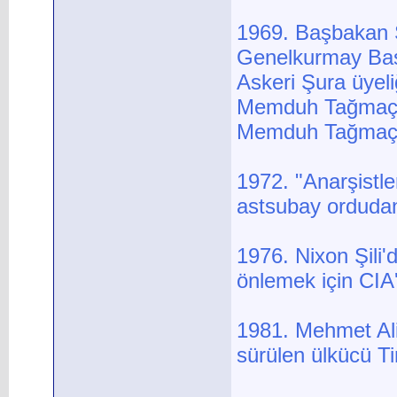
1969. Başbakan 
Genelkurmay Baş
Askeri Şura üyeli
Memduh Tağmaç'ın 
Memduh Tağmaç ar
1972. "Anarşistler
astsubay ordudan 
1976. Nixon Şili'
önlemek için CIA'y
1981. Mehmet Ali
sürülen ülkücü T