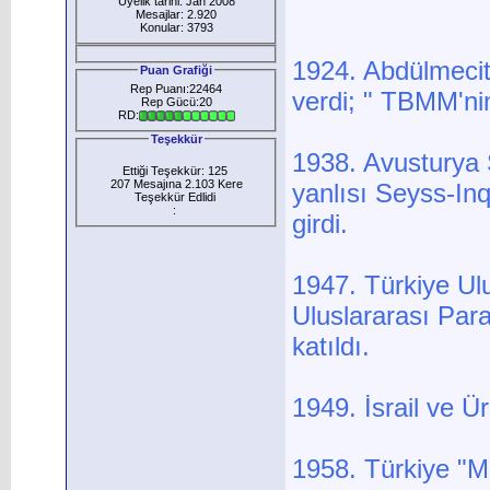
Üyelik tarihi: Jan 2008
Mesajlar: 2.920
Konular: 3793
1924. Abdülmecit,
Puan Grafiği
Rep Puanı:22464
verdi; " TBMM'nin 
Rep Gücü:20
RD:
Teşekkür
1938. Avusturya Ş
Ettiği Teşekkür: 125
207 Mesajına 2.103 Kere
yanlısı Seyss-Inq
Teşekkür Edlidi
:
girdi.
1947. Türkiye Ul
Uluslararası Para
katıldı.
1949. İsrail ve 
1958. Türkiye "Mı