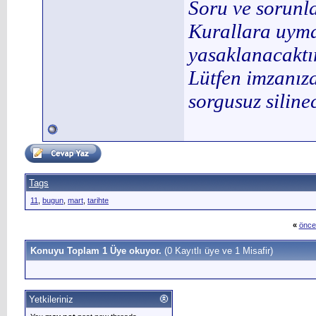
Soru ve sorunl
Kurallara uymay
yasaklanacaktır
Lütfen imzanıza
sorgusuz silinec
Tags
11
,
bugun
,
mart
,
tarihte
«
önce
Konuyu Toplam 1 Üye okuyor.
(0 Kayıtlı üye ve 1 Misafir)
Yetkileriniz