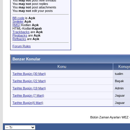
You
may not
post new threads
You
may not
post replies
You
may not
post attachments
You
may not
edit your posts
BB code
is
Açık
Smileler
Açık
[IMG]
Kodları
Açık
HTML-Kodları
Kapalı
Trackbacks
are
Açık
Pingbacks
are
Açık
Refbacks
are
Açık
Forum Rules
Benzer Konular
Konu
Konuyu
Tarihte Bugün (30 Mart)
tualim
Tarihte Bugün (22 Mart)
Başak
Tarihte Bugün (19 Mart)
Admin
Tarihte Bugün (7 Mart)
Jaguar
Tarihte Bugün(6 Mart)
Jaguar
Bütün Zaman Ayarları WEZ +