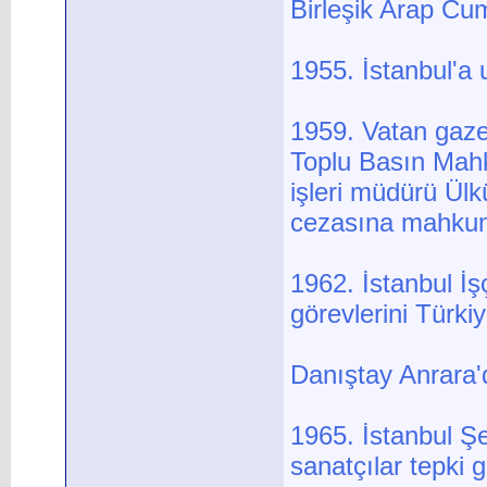
Birleşik Arap Cumh
1955. İstanbul'a
1959. Vatan gazet
Toplu Basın Mahk
işleri müdürü Ülk
cezasına mahkum e
1962. İstanbul İşç
görevlerini Türki
Danıştay Anrara'
1965. İstanbul Şe
sanatçılar tepki g