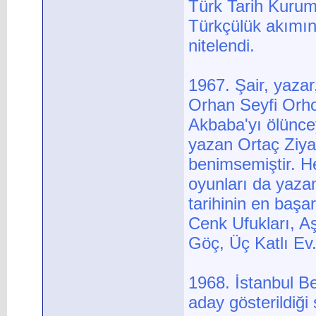
Türk Tarih Kurum
Türkçülük akımın
nitelendi.
1967. Şair, yazar
Orhan Seyfi Orhon
Akbaba'yı ölüncey
yazan Ortaç Ziya
benimsemiştir. He
oyunları da yazan
tarihinin en başar
Cenk Ufukları, Aş
Göç, Üç Katlı Ev.
1968. İstanbul B
aday gösterildiği