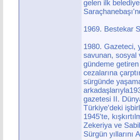
gelen ilk beledi
Saraçhanebaşı'nda
1969. Bestekar Sa
1980. Gazeteci, y
savunan, sosyal v
gündeme getiren 
cezalarına çarptı
sürgünde yaşamak
arkadaşlarıyla19
gazetesi II. Dün
Türkiye'deki işbir
1945'te, kışkırtı
Zekeriya ve Sabih
Sürgün yıllarını 