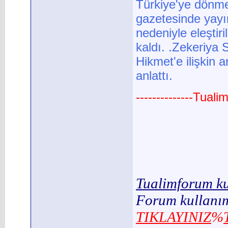
Türkiye'ye dönmesi
gazetesinde yayım
nedeniyle eleştir
kaldı. .Zekeriya S
Hikmet'e ilişkin 
anlattı.
--------------Tual
Tualimforum ku
Forum kullanım
TIKLAYINIZ
%