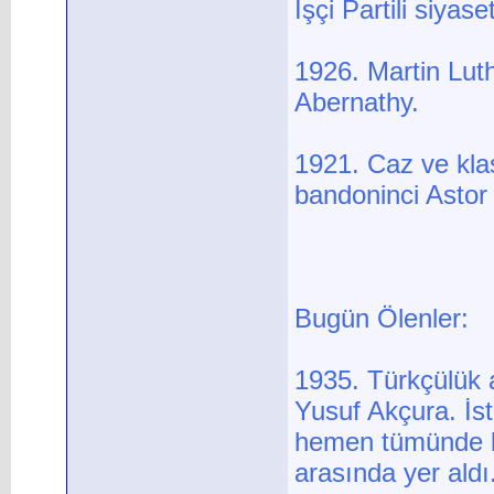
İşçi Partili siyas
1926. Martin Lut
Abernathy.
1921. Caz ve klas
bandoninci Astor
Bugün Ölenler:
1935. Türkçülük 
Yusuf Akçura. İst
hemen tümünde ku
arasında yer aldı.