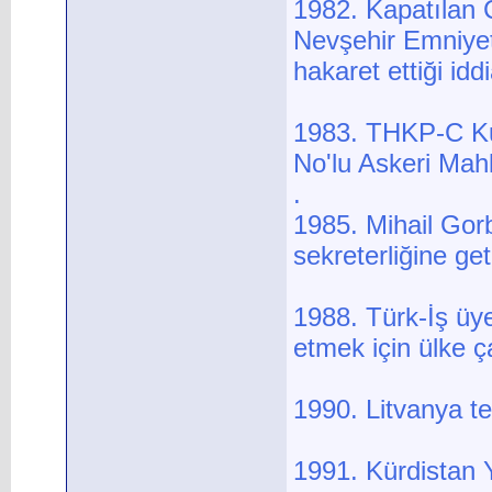
1982. Kapatılan 
Nevşehir Emniyet
hakaret ettiği iddi
1983. THKP-C Kur
No'lu Askeri Mah
.
1985. Mihail Gorb
sekreterliğine geti
1988. Türk-İş üyes
etmek için ülke 
1990. Litvanya tek
1991. Kürdistan Y