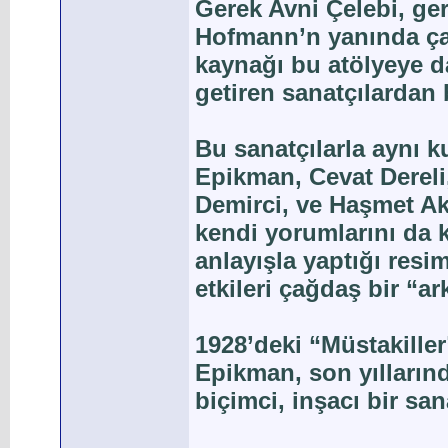
Gerek Avni Çelebi, g
Hofmann’n yanında çal
kaynağı bu atölyeye d
getiren sanatçılardan
Bu sanatçılarla aynı k
Epikman, Cevat Dereli,
Demirci, ve Haşmet Aka
kendi yorumlarını da k
anlayışla yaptığı resim
etkileri çağdaş bir “ar
1928’deki “Müstakille
Epikman, son yıllarınd
biçimci, inşacı bir san