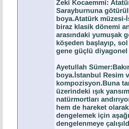
Zeki Kocaemmi: Atatü
Sarayburnuna götürül
boya.Atatürk müzesi-İ
biraz klasik dönemi an
arasındaki yumuşak geç
köşeden başlayıp, sol
gene güçlü diyagonel 
Ayetullah Sümer:Bakır
boya.İstanbul Resim 
kompozisyon.Buna tarz 
üzerindeki ışık yansı
natürmortları andırıyo
hem de hareket olarak 
dengelemek için aşağı 
dengelenmeye çalışıld