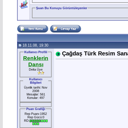
Şuan Bu Konuyu Görüntüleyenler
18.11.08, 19:30
Kullanıcı Profili
Çağdaş Türk Resim Sanat
Renklerin
Dansı
Delta Üye
Kullanıcı
Bilgileri
Üyelik tarihi: Nov
2008
Mesajlar: 561
Konular: 497
Puan Grafiği
Rep Puanı:1952
Rep Gücü:0
RD: