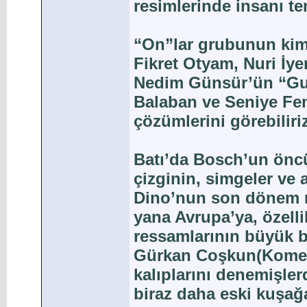
resimlerinde insanı te
“On”lar grubunun kimi
Fikret Otyam, Nuri İye
Nedim Günsür’ün “Gurb
Balaban ve Seniye Fe
çözümlerini görebiliriz
Batı’da Bosch’un öncü
çizginin, simgeler ve a
Dino’nun son dönem re
yana Avrupa’ya, özelli
ressamlarının büyük b
Gürkan Coşkun(Komet),
kalıplarını denemişler
biraz daha eski kuşağa