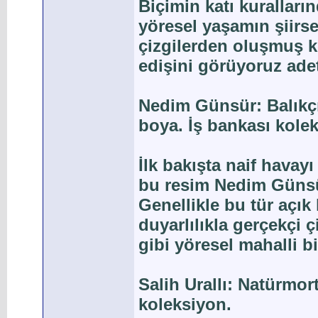
Biçimin katı kuralları
yöresel yaşamın şiirs
çizgilerden oluşmuş k
edişini görüyoruz ade
Nedim Günsür: Balıkçı
boya. İş bankası kole
İlk bakışta naif havayı 
bu resim Nedim Günsü
Genellikle bu tür açık 
duyarlılıkla gerçekçi
gibi yöresel mahalli bi
Salih Urallı: Natürmor
koleksiyon.