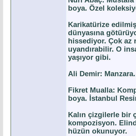
Nuri Abaç: Mustafa’
boya. Özel koleksiy
Karikatürize edilmiş 
dünyasına götürüyo
hissediyor. Çok az 
uyandırabilir. O ins
yaşıyor gibi.
Ali Demir: Manzara.
Fikret Mualla: Komp
boya. İstanbul Res
Kalın çizgilerle bi
kompozisyon. Elind
hüzün okunuyor.