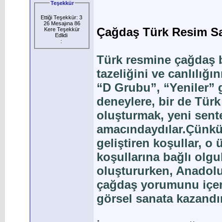
Teşekkür
Ettiği Teşekkür: 3
26 Mesajına 86
Çağdaş Türk Resim San
Kere Teşekkür
Edlidi
:
Türk resmine çağdaş b
tazeliğini ve canlılığ
“D Grubu”, “Yeniler” g
deneylere, bir de Türk
oluşturmak, yeni sente
amacındaydılar.Çünkü,
geliştiren koşullar, o
koşullarına bağlı olgu
oluştururken, Anadolu
çağdaş yorumunu içere
görsel sanata kazandır