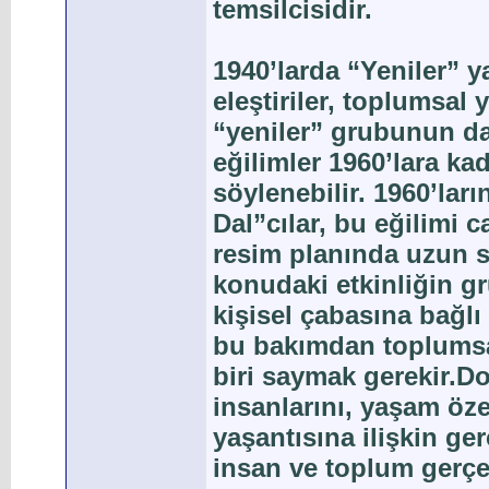
temsilcisidir.
1940’larda “Yeniler” 
eleştiriler, toplumsal
“yeniler” grubunun da
eğilimler 1960’lara ka
söylenebilir. 1960’ları
Dal”cılar, bu eğilimi 
resim planında uzun s
konudaki etkinliğin gr
kişisel çabasına bağ
bu bakımdan toplumsal
biri saymak gerekir.
insanlarını, yaşam öze
yaşantısına ilişkin ge
insan ve toplum gerç