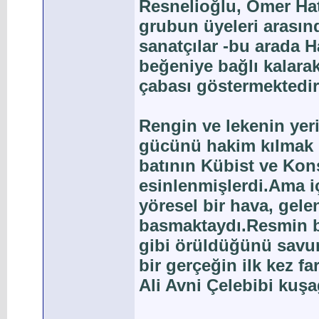
Resnelioğlu, Ömer Hat
grubun üyeleri arasınd
sanatçılar -bu arada H
beğeniye bağlı kalar
çabası göstermektedir
Rengin ve lekenin yeri
gücünü hakim kılmak is
batının Kübist ve Kon
esinlenmişlerdi.Ama i
yöresel bir hava, gele
basmaktaydı.Resmin bir
gibi örüldüğünü savun
bir gerçeğin ilk kez f
Ali Avni Çelebibi kuşa