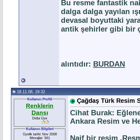
Bu resme fantastik na
dalga dalga yayılan ış
devasal boyuttaki yar
antik şehirler gibi bir
alıntıdır:
BURDAN
18.11.08, 19:32
Kullanıcı Profili
Çağdaş Türk Resim Sa
Renklerin
Cihat Burak: Eğlene
Dansı
Delta Üye
Ankara Resim ve He
Kullanıcı Bilgileri
Üyelik tarihi: Nov 2008
Naif bir resim .Res
Mesajlar: 561