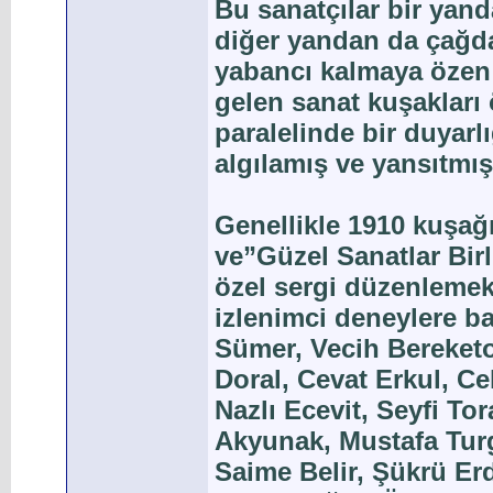
Bu sanatçılar bir yand
diğer yandan da çağda
yabancı kalmaya özen 
gelen sanat kuşakları 
paralelinde bir duyarl
algılamış ve yansıtmışl
Genellikle 1910 kuşağı
ve”Güzel Sanatlar Birli
özel sergi düzenlemek
izlenimci deneylere ba
Sümer, Vecih Bereketoğ
Doral, Cevat Erkul, Ce
Nazlı Ecevit, Seyfi To
Akyunak, Mustafa Turg
Saime Belir, Şükrü Er