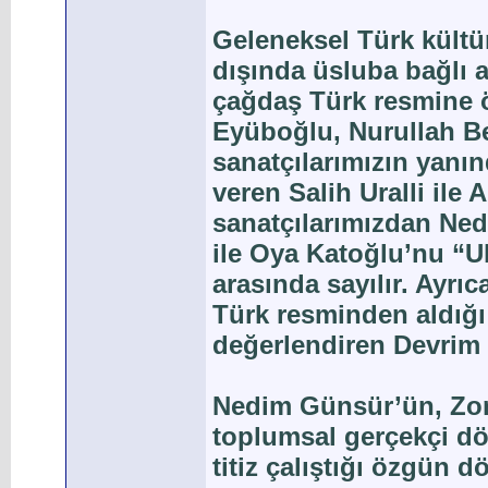
Geleneksel Türk kültü
dışında üsluba bağlı a
çağdaş Türk resmine 
Eyüboğlu, Nurullah Be
sanatçılarımızın yanı
veren Salih Uralli ile 
sanatçılarımızdan Ne
ile Oya Katoğlu’nu “Ul
arasında sayılır. Ayrı
Türk resminden aldığı
değerlendiren Devrim 
Nedim Günsür’ün, Zon
toplumsal gerçekçi dö
titiz çalıştığı özgün d