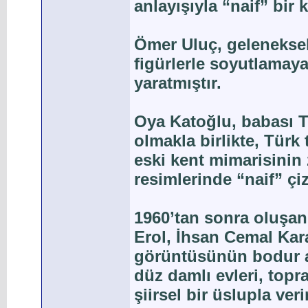
anlayışıyla “naif” bir 
Ömer Uluç, geleneksel
figürlerle soyutlamay
yaratmıştır.
Oya Katoğlu, babası T
olmakla birlikte, Tür
eski kent mimarisinin
resimlerinde “naif” çiz
1960’tan sonra oluşan
Erol, İhsan Cemal Kar
görüntüsünün bodur a
düz damlı evleri, topra
şiirsel bir üslupla ve