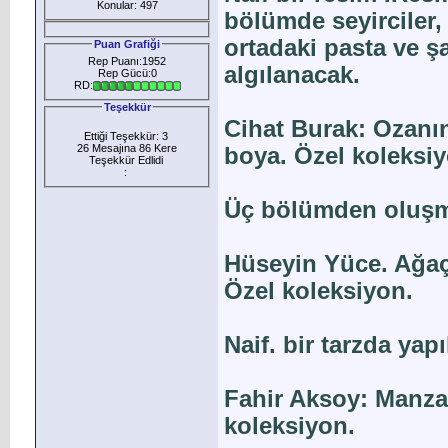
Konular: 497
bölümde seyirciler,
ortadaki pasta ve şa
Puan Grafiği
Rep Puanı:1952
algılanacak.
Rep Gücü:0
RD:
Teşekkür
Cihat Burak: Ozanı
Ettiği Teşekkür: 3
26 Mesajına 86 Kere
boya. Özel koleksiy
Teşekkür Edlidi
:
Üç bölümden oluşm
Hüseyin Yüce. Ağaçl
Özel koleksiyon.
Naif. bir tarzda yap
Fahir Aksoy: Manzar
koleksiyon.