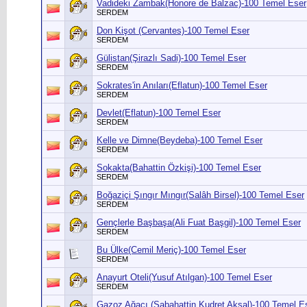
Vadideki Zambak(Honore de Balzac)-100 Temel Eser
SERDEM
Don Kişot (Cervantes)-100 Temel Eser
SERDEM
Gülistan(Şirazlı Sadi)-100 Temel Eser
SERDEM
Sokrates'in Anıları(Eflatun)-100 Temel Eser
SERDEM
Devlet(Eflatun)-100 Temel Eser
SERDEM
Kelle ve Dimne(Beydeba)-100 Temel Eser
SERDEM
Sokakta(Bahattin Özkişi)-100 Temel Eser
SERDEM
Boğaziçi Şıngır Mıngır(Salâh Birsel)-100 Temel Eser
SERDEM
Gençlerle Başbaşa(Ali Fuat Başgil)-100 Temel Eser
SERDEM
Bu Ülke(Cemil Meriç)-100 Temel Eser
SERDEM
Anayurt Oteli(Yusuf Atılgan)-100 Temel Eser
SERDEM
Gazoz Ağacı (Sabahattin Kudret Aksal)-100 Temel E