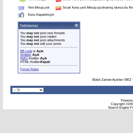
Yeni Mesaj yok
Sıcak Konu yeni Mesaj yazılmamış olunca bu Res
Konu Kapatılmıştır
Yetkileriniz
You
may not
post new threads
You
may not
post replies
You
may not
post attachments
You
may not
edit your posts
BB code
is
Açık
Smileler
Açık
[IMG]
Kodları
Açık
HTML-Kodları
Kapalı
Forum Rules
Bütün Zaman Ayarları WEZ +
Powered 
Copyright ©2000
Search Engine F