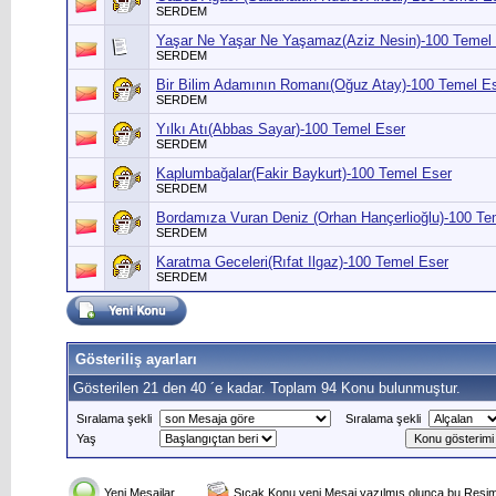
SERDEM
Yaşar Ne Yaşar Ne Yaşamaz(Aziz Nesin)-100 Temel
SERDEM
Bir Bilim Adamının Romanı(Oğuz Atay)-100 Temel E
SERDEM
Yılkı Atı(Abbas Sayar)-100 Temel Eser
SERDEM
Kaplumbağalar(Fakir Baykurt)-100 Temel Eser
SERDEM
Bordamıza Vuran Deniz (Orhan Hançerlioğlu)-100 Te
SERDEM
Karatma Geceleri(Rıfat Ilgaz)-100 Temel Eser
SERDEM
Gösteriliş ayarları
Gösterilen 21 den 40 ´e kadar. Toplam 94 Konu bulunmuştur.
Sıralama şekli
Sıralama şekli
Yaş
Yeni Mesajlar
Sıcak Konu yeni Mesaj yazılmış olunca bu Resim 