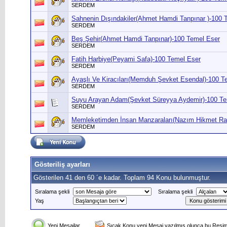
SERDEM
Sahnenin Dışındakiler(Ahmet Hamdi Tanpınar )-100 
SERDEM
Beş Şehir(Ahmet Hamdi Tanpınar)-100 Temel Eser
SERDEM
Fatih Harbiye(Peyami Safa)-100 Temel Eser
SERDEM
Ayaşlı Ve Kiracıları(Memduh Şevket Esendal)-100 T
SERDEM
Suyu Arayan Adam(Şevket Süreyya Aydemir)-100 Te
SERDEM
Memleketimden İnsan Manzaraları(Nazım Hikmet Ra
SERDEM
Gösteriliş ayarları
Gösterilen 41 den 60 ´e kadar. Toplam 94 Konu bulunmuştur.
Sıralama şekli
Sıralama şekli
Yaş
Yeni Mesajlar
Sıcak Konu yeni Mesaj yazılmış olunca bu Resim 