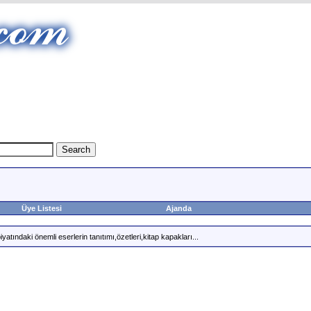
Üye Listesi
Ajanda
atındaki önemli eserlerin tanıtımı,özetleri,kitap kapakları...