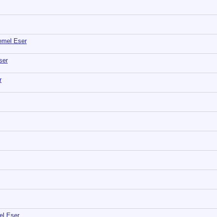
Temel Eser
ser
r
el Eser