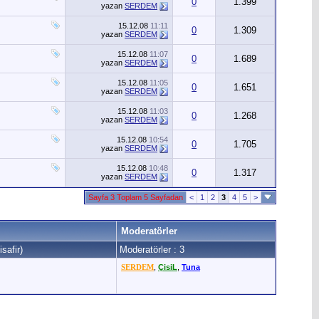
0
1.399
yazan
SERDEM
15.12.08
11:11
0
1.309
yazan
SERDEM
15.12.08
11:07
0
1.689
yazan
SERDEM
15.12.08
11:05
0
1.651
yazan
SERDEM
15.12.08
11:03
0
1.268
yazan
SERDEM
15.12.08
10:54
0
1.705
yazan
SERDEM
15.12.08
10:48
0
1.317
yazan
SERDEM
Sayfa 3 Toplam 5 Sayfadan
<
1
2
3
4
5
>
Moderatörler
safir)
Moderatörler : 3
SERDEM
,
ÇisiL
,
Tuna