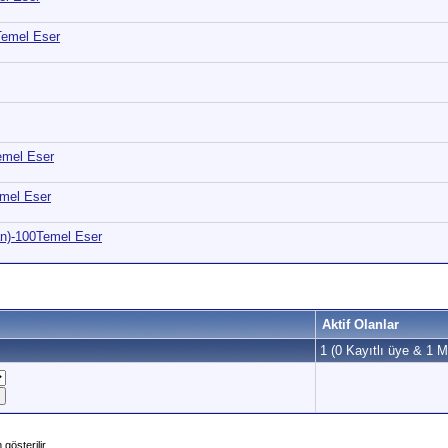
Temel Eser
emel Eser
mel Eser
n)-100Temel Eser
Aktif Olanlar
1 (0 Kayıtlı üye & 1 Mi
gösterilir