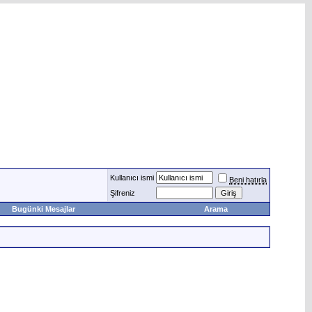
Kullanıcı ismi
Beni hatırla
Şifreniz
Bugünki Mesajlar
Arama