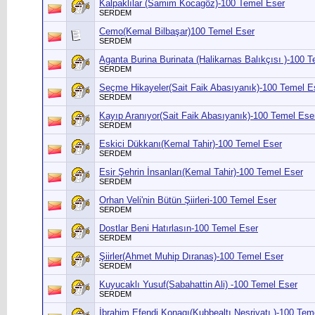
Kalpaklılar (Samim Kocagöz)-100 Temel Eser
SERDEM
Cemo(Kemal Bilbaşar)100 Temel Eser
SERDEM
Aganta Burina Burinata (Halikarnas Balıkçısı )-100 
SERDEM
Seçme Hikayeler(Sait Faik Abasıyanık)-100 Temel E
SERDEM
Kayıp Aranıyor(Sait Faik Abasıyanık)-100 Temel Ese
SERDEM
Eskici Dükkanı(Kemal Tahir)-100 Temel Eser
SERDEM
Esir Şehrin İnsanları(Kemal Tahir)-100 Temel Eser
SERDEM
Orhan Veli'nin Bütün Şiirleri-100 Temel Eser
SERDEM
Dostlar Beni Hatırlasın-100 Temel Eser
SERDEM
Şiirler(Ahmet Muhip Dıranas)-100 Temel Eser
SERDEM
Kuyucaklı Yusuf(Sabahattin Ali) -100 Temel Eser
SERDEM
İbrahim Efendi Konagı(Kubbealtı Neşriyatı )-100 Tem