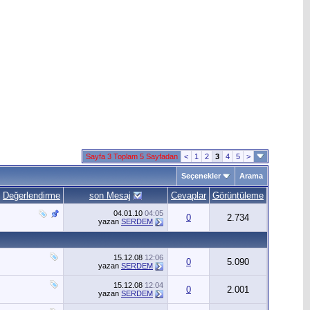
Sayfa 3 Toplam 5 Sayfadan
<
1
2
3
4
5
>
Seçenekler
Arama
Değerlendirme
son Mesaj
Cevaplar
Görüntüleme
04.01.10
04:05
0
2.734
yazan
SERDEM
15.12.08
12:06
0
5.090
yazan
SERDEM
15.12.08
12:04
0
2.001
yazan
SERDEM