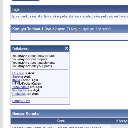
Tags
lyrics
,
sarki
,
skin
,
skin lyrics
,
skin şarkı
,
skin şarkı sözleri
,
skin şarkı sözleri ( lyrics
Konuyu Toplam 1 Üye okuyor.
(0 Kayıtlı üye ve 1 Misafir)
Yetkileriniz
You
may not
post new threads
You
may not
post replies
You
may not
post attachments
You
may not
edit your posts
BB code
is
Açık
Smileler
Açık
[IMG]
Kodları
Açık
HTML-Kodları
Kapalı
Trackbacks
are
Açık
Pingbacks
are
Açık
Refbacks
are
Açık
Forum Rules
Benzer Konular
Konu
Konuyu