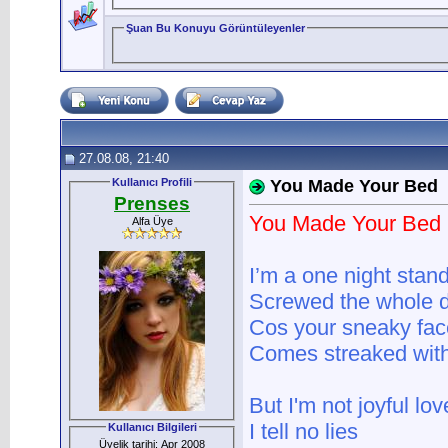
Şuan Bu Konuyu Görüntüleyenler
27.08.08, 21:40
Kullanıcı Profili
You Made Your Bed
Prenses
You Made Your Bed
Alfa Üye
I’m a one night stan
Screwed the whole 
Cos your sneaky fac
Comes streaked with
But I'm not joyful lov
I tell no lies
Kullanıcı Bilgileri
Üyelik tarihi: Apr 2008