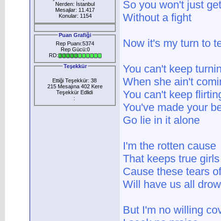
So you won't just get
Nerden: İstanbul
Mesajlar: 11.417
Without a fight
Konular: 1154
Puan Grafiği
Now it's my turn to te
Rep Puanı:5374
Rep Gücü:0
RD:
You can't keep turni
Teşekkür
When she ain't com
Ettiği Teşekkür: 38
215 Mesajına 402 Kere
You can't keep flirti
Teşekkür Edlidi
:
You've made your b
Go lie in it alone
I'm the rotten cause
That keeps true girl
Cause these tears of
Will have us all dro
But I'm no willing co