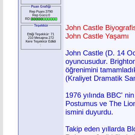
Puan Grafiği
Rep Puanı:3790
Rep Gücü:0
RD:
Teşekkür
John Castle Biyografis
John Castle Yaşamı
Ettiği Teşekkür: 71
210 Mesajına 272
Kere Teşekkür Edlidi
:
John Castle (D. 14 Oc
oyuncusudur. Brighton
öğrenimini tamamladık
(Kraliyet Dramatik Sa
1976 yılında BBC' nin
Postumus ve The Lion i
ismini duyurdu.
Takip eden yıllarda 