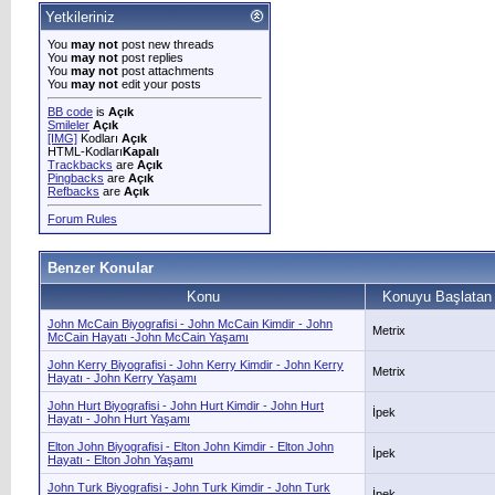
Yetkileriniz
You
may not
post new threads
You
may not
post replies
You
may not
post attachments
You
may not
edit your posts
BB code
is
Açık
Smileler
Açık
[IMG]
Kodları
Açık
HTML-Kodları
Kapalı
Trackbacks
are
Açık
Pingbacks
are
Açık
Refbacks
are
Açık
Forum Rules
Benzer Konular
Konu
Konuyu Başlatan
John McCain Biyografisi - John McCain Kimdir - John
Metrix
McCain Hayatı -John McCain Yaşamı
John Kerry Biyografisi - John Kerry Kimdir - John Kerry
Metrix
Hayatı - John Kerry Yaşamı
John Hurt Biyografisi - John Hurt Kimdir - John Hurt
İpek
Hayatı - John Hurt Yaşamı
Elton John Biyografisi - Elton John Kimdir - Elton John
İpek
Hayatı - Elton John Yaşamı
John Turk Biyografisi - John Turk Kimdir - John Turk
İpek