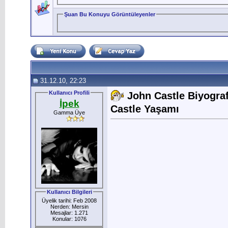
Şuan Bu Konuyu Görüntüleyenler
31.12.10, 22:23
Kullanıcı Profili
John Castle Biyograf
İpek
Castle Yaşamı
Gamma Üye
Kullanıcı Bilgileri
Üyelik tarihi: Feb 2008
Nerden: Mersin
Mesajlar: 1.271
Konular: 1076