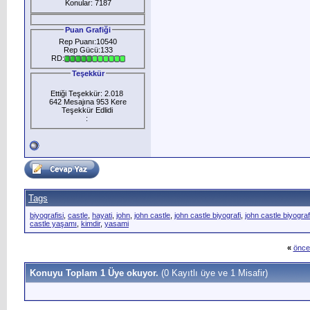
Konular: 7187
Puan Grafiği
Rep Puanı:10540
Rep Gücü:133
RD:
Teşekkür
Ettiği Teşekkür: 2.018
642 Mesajına 953 Kere
Teşekkür Edlidi
:
Tags
biyografisi
,
castle
,
hayati
,
john
,
john castle
,
john castle biyografi
,
john castle biyograf
castle yaşamı
,
kimdir
,
yasami
«
önce
Konuyu Toplam 1 Üye okuyor.
(0 Kayıtlı üye ve 1 Misafir)