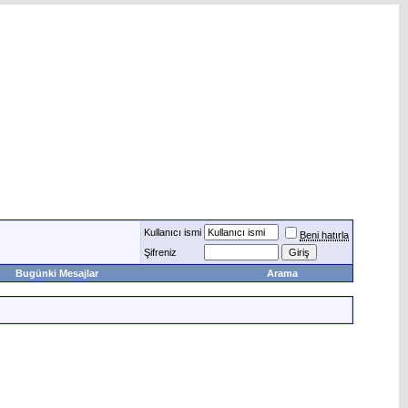
Kullanıcı ismi
Beni hatırla
Şifreniz
Bugünki Mesajlar
Arama