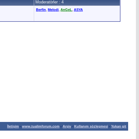
Moderatörler : 4
Berfin
,
Melodi
,
AnGeL
,
ASYA
İletişim
-
www.tualimforum.com
-
Arşiv
-
Kullanım sözleşmesi
-
Yukarı git