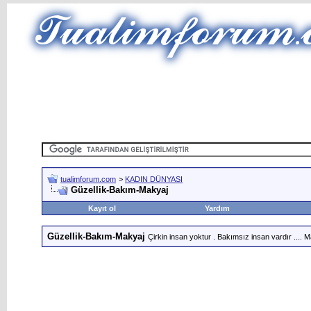
tualimforum.com
>
KADIN DÜNYASI
Güzellik-Bakım-Makyaj
Kayıt ol
Yardım
Güzellik-Bakım-Makyaj
Çirkin insan yoktur . Bakımsız insan vardır .... Ma