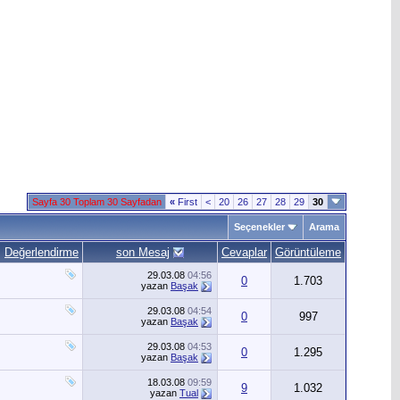
Sayfa 30 Toplam 30 Sayfadan
«
First
<
20
26
27
28
29
30
Seçenekler
Arama
Değerlendirme
son Mesaj
Cevaplar
Görüntüleme
29.03.08
04:56
0
1.703
yazan
Başak
29.03.08
04:54
0
997
yazan
Başak
29.03.08
04:53
0
1.295
yazan
Başak
18.03.08
09:59
9
1.032
yazan
Tual