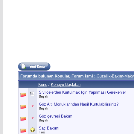
Forumda bulunan Konular, Forum ismi
: Güzellik-Bakım-Maky
Konu
/
Konuyu Başlatan
Sivilcelerden Kurtulmak İçin Yapılması Gerekenler
Başak
Göz Alti Morluklarindan Nasil Kurtulabilirsiniz?
Başak
Göz çevresi Bakımı
Başak
Saç Bakımı
Tual