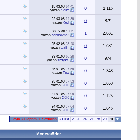
15.03.08
14:41
0
1.116
yazan
tualim
02.03.08
14:39
0
879
yazan
Kedi
06.02.08
13:11
1
2.081
yazan
handsome3
05.02.08
03:40
0
1.081
yazan
tualim
29.01.08
16:28
0
974
yazan
smtyksl
25.01.08
07:59
0
1.348
yazan
Tual
25.01.08
07:53
0
1.060
yazan
Güllü
24.01.08
07:09
0
1.125
yazan
Güllü
24.01.08
07:04
0
1.046
yazan
Güllü
Sayfa 30 Toplam 30 Sayfadan
«
First
<
20
26
27
28
29
30
Moderatörler