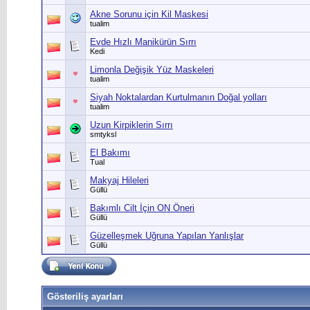
Akne Sorunu için Kil Maskesi
tualim
Evde Hızlı Manikürün Sırrı
Kedi
Limonla Değişik Yüz Maskeleri
tualim
Siyah Noktalardan Kurtulmanın Doğal yolları
tualim
Uzun Kirpiklerin Sırrı
smtyksl
El Bakımı
Tual
Makyaj Hileleri
Güllü
Bakımlı Cilt İçin ON Öneri
Güllü
Güzelleşmek Uğruna Yapılan Yanlışlar
Güllü
Gösteriliş ayarları