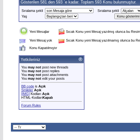
Gösterilen 581 den 593 ´e kadar. Toplam 593 Konu bulunmuştur.
Sıralama şekli
Sıralama şekli
Yaş
Yeni Mesajlar
Sıcak Konu yeni Mesaj yazılmış olunca bu Resim 
Yeni Mesaj yok
Sıcak Konu yeni Mesaj yazılmamış olunca bu Res
Konu Kapatılmıştır
Yetkileriniz
You
may not
post new threads
You
may not
post replies
You
may not
post attachments
You
may not
edit your posts
BB code
is
Açık
Smileler
Açık
[IMG]
Kodları
Açık
HTML-Kodları
Kapalı
Forum Rules