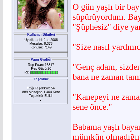
O gün yaşlı bir ba
süpürüyordum. Baya
"Şüphesiz" diye yan
Kullanıcı Bilgileri
Üyelik tarihi: Jan 2008
Mesajlar: 9.373
"Size nasıl yardımc
Konular: 7149
Puan Grafiği
"Genç adam, sizden
Rep Puanı:16317
Rep Gücü:20
RD:
bana ne zaman tami
Teşekkür
Ettiği Teşekkür: 54
889 Mesajına 1.404 Kere
"Kanepeyi ne zaman
Teşekkür Edlidi
:
sene önce."
Babama yaşlı baya
müm­kün olmadığım