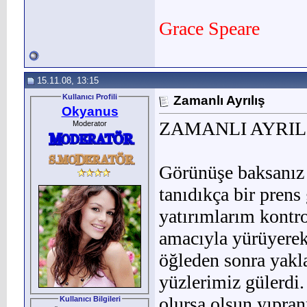
Grace Speare
15.11.08, 13:15
Kullanıcı Profili
Zamanlı Ayrılış
Okyanus
ZAMANLI AYRIL
Moderator
Görünüşe baksanız 
tanıdıkça bir prens
yatırımlarım kontr
amacıyla yürüyerek 
öğleden sonra yakla
yüzlerimiz gülerdi.
olursa olsun yıp­ran
Kullanıcı Bilgileri