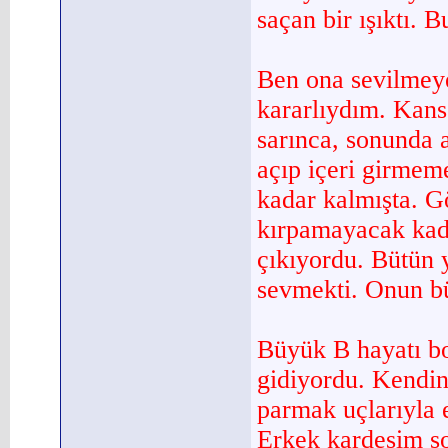
saçan bir ışıktı. 
Ben ona sevilmeye
kararlıydım. Kans
sarınca, sonunda 
açıp içeri girmem
kadar kalmışta. G
kırpamayacak kadar
çıkıyordu. Bütün 
sevmekti. Onun bü
Büyük B hayatı bo
gidiyordu. Kendin
parmak uçlarıyla 
Erkek kardeşim so