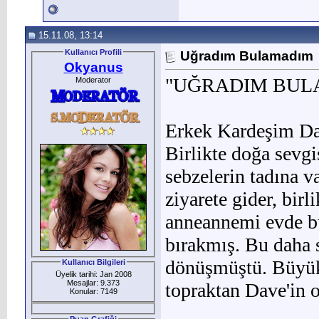
15.11.08, 13:14
Kullanıcı Profili
Uğradım Bulamadım
Okyanus
"UĞRADIM BUL
Moderator
Erkek Kardeşim Da
Birlikte doğa sevgis
sebzelerin tadına 
ziyarete gider, birl
anneannemi evde bu
bırakmış. Bu daha 
dönüşmüştü. Büyük
Kullanıcı Bilgileri
Üyelik tarihi: Jan 2008
Mesajlar: 9.373
topraktan Dave'in 
Konular: 7149
Puan Grafiği