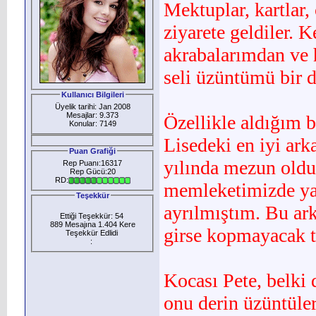
Mektuplar, kartlar, 
ziyarete geldiler. 
akrabalarımdan ve 
seli üzüntümü bir d
Kullanıcı Bilgileri
Üyelik tarihi: Jan 2008
Mesajlar: 9.373
Özellikle aldığım b
Konular: 7149
Lisedeki en iyi ar
Puan Grafiği
yılında mezun old
Rep Puanı:16317
Rep Gücü:20
RD:
memleketimizde ya
Teşekkür
ayrılmıştım. Bu ark
Ettiği Teşekkür: 54
889 Mesajına 1.404 Kere
girse kopmayacak tü
Teşekkür Edlidi
:
Kocası Pete, belki 
onu derin üzüntüler