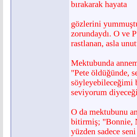
bırakarak hayata
gözlerini yummuştu
zorundaydı. O ve P
rastlanan, asla unu
Mektubunda annemle
"Pete öldüğünde, se
söyleyebileceğimi 
seviyorum diyeceği
O da mektubunu ann
bi­tirmiş; "Bonnie,
yüzden sadece seni