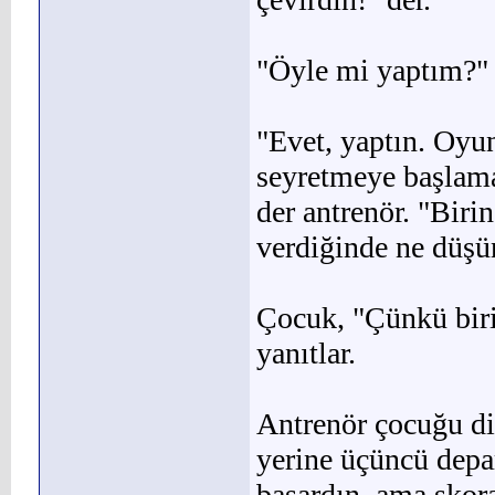
"Öyle mi yaptım?" 
"Evet, yaptın. Oyu
seyretmeye başlama
der antrenör. "Bi­r
verdiğinde ne düş
Çocuk, "Çünkü biri
yanıtlar.
Antrenör çocuğu di
ye­rine üçüncü depar
başardın, ama skor