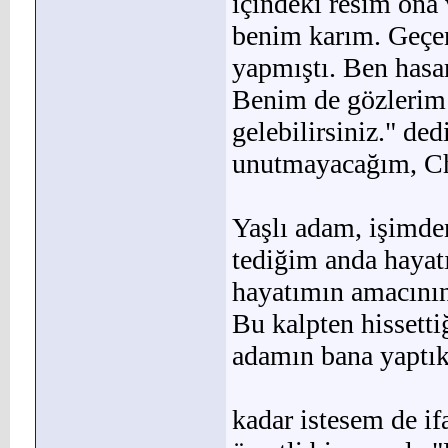
içindeki resim ona 
benim karım. Geçen
yapmıştı. Ben hasa
Benim de gözlerim 
ge­lebilirsiniz." d
unutmayacağım, Chr
Yaşlı adam, işimde
tediğim anda hayat
hayatımın amacını
Bu kalpten his­setti
adamın bana yaptık
kadar istesem de i