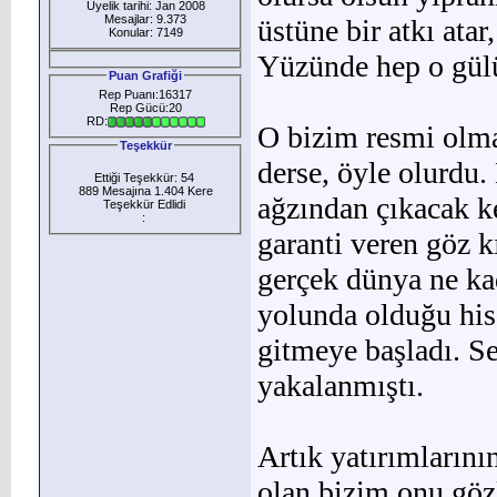
Üyelik tarihi: Jan 2008
Mesajlar: 9.373
üstüne bir atkı atar
Konular: 7149
Yüzünde hep o gülüc
Puan Grafiği
Rep Puanı:16317
Rep Gücü:20
RD:
O bizim resmi olma
Teşekkür
derse, öyle olurdu.
Ettiği Teşekkür: 54
889 Mesajına 1.404 Kere
ağzından çıkacak k
Teşekkür Edlidi
:
garanti veren göz k
gerçek dünya ne ka
yolunda olduğu hiss
gitmeye başladı. Se
yakalanmıştı.
Artık yatırımların
olan bizim onu gözl