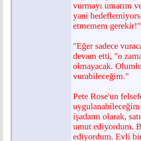
vurmayı umarım ve
yani hedeflemiyors
etmemem gerekir!"
"Eğer sadece vurac
devam etti, "o zam
olmayacak. Olumlu 
vurabileceğim."
Pete Rose'un felsef
uy­gulanabileceğim
işadamı olarak, sat
umut ediyordum. Bi
ediyordum. Evli bir