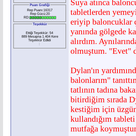
Suya atınca baloncu
Puan Grafiği
tabletlerden ye­meyi
Rep Puanı:16317
Rep Gücü:20
RD:
eriyip baloncuklar 
Teşekkür
yanında gölgede ka
Ettiği Teşekkür: 54
889 Mesajına 1.404 Kere
alırdım. Aynılarınd
Teşekkür Edlidi
:
olmuştum. "Evet" d
Dylan'ın yardımınd
ba­lonlarım" tanıtt
tatlının tadına bak
bitirdiğim sırada D
kestiğim için üzgü
kullandığım tablet
mutfağa koymuştum