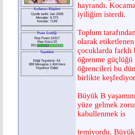
hayrandı. Ko­cama
Kullanıcı Bilgileri
iyiliğim isterdi.
Üyelik tarihi: Jan 2008
Mesajlar: 9.373
Konular: 7149
Toplum tarafından 
Puan Grafiği
Rep Puanı:16317
olarak etiketlene
Rep Gücü:20
RD:
çocuklarda farklı 
Teşekkür
öğrenme güçlüğü ç
Ettiği Teşekkür: 54
889 Mesajına 1.404 Kere
öğrencileri bu dün
Teşekkür Edlidi
:
birlikte keşfediyor
Büyük B yaşamının
yüze gel­mek zoru
kabullenmek is­
temiyordu. Büyük