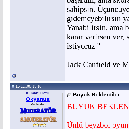
sahipsin. Üçüncüye
gidemeyebilirsin ya
Yanabilirsin, ama b
karar verirsen ver
istiyoruz."
Jack Canfield ve M
15.11.08, 13:18
Kullanıcı Profili
Büyük Beklentiler
Okyanus
BÜYÜK BEKLEN
Moderator
Ünlü beyzbol oyun