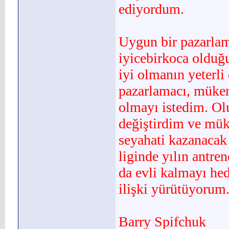
ediyordum.
Uygun bir pazarlam
iyicebirkoca olduğ
iyi olmanın yeterl
pazarlamacı, mü­k
olmayı istedim. Ol
değiştirdim ve mük
seyahati kazanacak
liginde yılın antr
da evli kalmayı hed
ilişki yürütüyorum
Barry Spifchuk