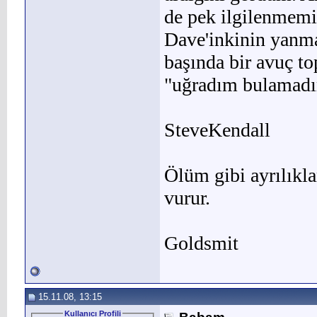
de pek ilgilenmemi
Dave'inkinin yanm
başında bir avuç t
"uğradım bulamadım
SteveKendall
Ölüm gibi ayrılıkl
vurur.
Goldsmit
15.11.08, 13:15
Kullanıcı Profili