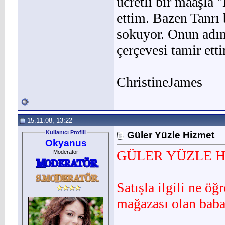
ücretli bir maaşla 
ettim. Bazen Tanrı 
sokuyor. Onun adım
çerçevesi tamir et
ChristineJames
15.11.08, 13:22
Kullanıcı Profili
Güler Yüzle Hizmet
Okyanus
GÜLER YÜZLE 
Moderator
Satışla ilgili ne 
mağazası olan baba