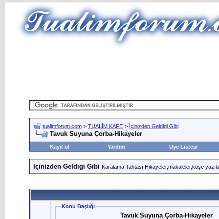
tualimforum.com
>
TUALİM KAFE
>
İçinizden Geldigi Gibi
Tavuk Suyuna Çorba-Hikayeler
Kayıt ol
Yardım
Üye Listesi
İçinizden Geldigi Gibi
Karalama Tahtası,Hikayeler,makaleler,köşe yazıları,
Konu Başlığı
Tavuk Suyuna Çorba-Hikayeler