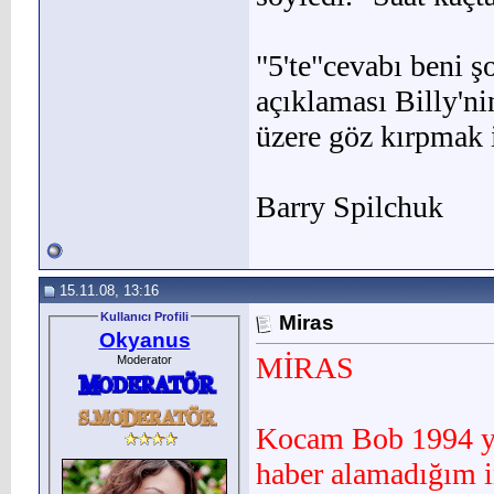
"5'te"cevabı beni ş
açıklaması Billy'ni
üzere göz kırpmak 
Barry Spilchuk
15.11.08, 13:16
Kullanıcı Profili
Miras
Okyanus
MİRAS
Moderator
Kocam Bob 1994 yıl
haber ala­madığım i