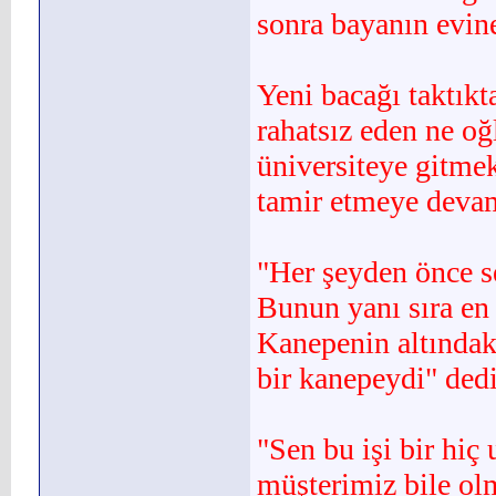
sonra bayanın evin
Yeni bacağı taktık
ra­hatsız eden ne o
üniversiteye git­me
tamir etmeye devam
"Her şeyden önce s
Bunun yanı sıra en
Kanepenin altındaki
bir kanepeydi" dedi
"Sen bu işi bir hiç
müşterimiz bile ol