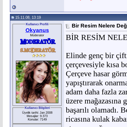
15.11.08, 13:19
Kullanıcı Profili
Bir Resim Nelere Değ
Okyanus
BİR RESİM NEL
Moderator
Elinde genç bir çif
çer­çevesiyle kısa 
Çerçeve hasar görmü
yapıştırarak onarma
adam daha fazla zar
üzere mağazasına g
başarılı olamadı. 
Kullanıcı Bilgileri
Üyelik tarihi: Jan 2008
Mesajlar: 9.373
ricasına kulak kaba
Konular: 7149