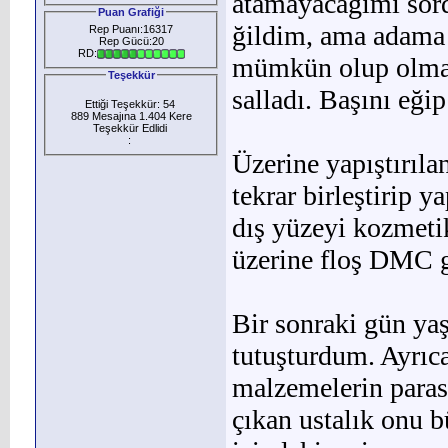
atamayacağımı sor
Puan Grafiği
ğildim, ama adama 
Rep Puanı:16317
Rep Gücü:20
RD:
mümkün olup olmad
Teşekkür
salladı. Başını eğip
Ettiği Teşekkür: 54
889 Mesajına 1.404 Kere
Teşekkür Edlidi
:
Üzerine yapıştırıla
tekrar bir­leştirip 
dış yüzeyi kozmeti
üzerine floş DMC g
Bir sonraki gün yaş
tutuşturdum. Ayrıc
malzemelerin paras
çıkan ustalık onu 