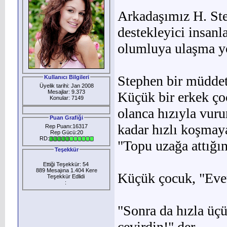
Arkadaşımız H. Ste
des­tekleyici insanl
olumluya ulaşma yo
Stephen bir müddet
Kullanıcı Bilgileri
Üyelik tarihi: Jan 2008
Mesajlar: 9.373
Küçük bir erkek ço
Konular: 7149
olanca hızıyla vuru
Puan Grafiği
kadar hızlı koşmay
Rep Puanı:16317
Rep Gücü:20
RD:
"Topu uzağa attığın
Teşekkür
Ettiği Teşekkür: 54
889 Mesajına 1.404 Kere
Küçük çocuk, "Evet
Teşekkür Edlidi
:
"Sonra da hızla üçü
çevirdin!" der.