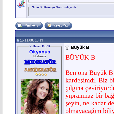
Şuan Bu Konuyu Görüntüleyenler
15.11.08, 13:13
Kullanıcı Profili
Büyük B
Okyanus
BÜYÜK B
Moderator
Ben ona Büyük B 
kardeşimdi. Biz bi
çılgına çeviriyor
yıpranmaz bir bağ
şeyin, ne kadar de
olmayacağım bili