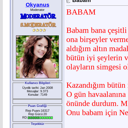
Babam
Okyanus
BABAM
Moderator
Babam bana çeşitli 
ona birşeyler verm
aldığım altın mada
bütün iyi şeylerin 
olayların simgesi ol
Kazandığım bütün 
Kullanıcı Bilgileri
Üyelik tarihi: Jan 2008
Mesajlar: 9.373
O gün havaalanına 
Konular: 7149
önünde durdum. Ma
Puan Grafiği
Onu babam için New
Rep Puanı:16317
Rep Gücü:20
RD:
Teşekkür