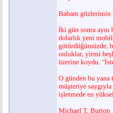
Babam gözlerimin i
İki gün sonra aynı
do­larlık yeni mobi
götürdüğümüzde, bo
onluklar, yirmi beş
üzerine koydu. "İste
O günden bu yana t
müşteriye saygıyla
işletmede en yükse
Michael T. Burton