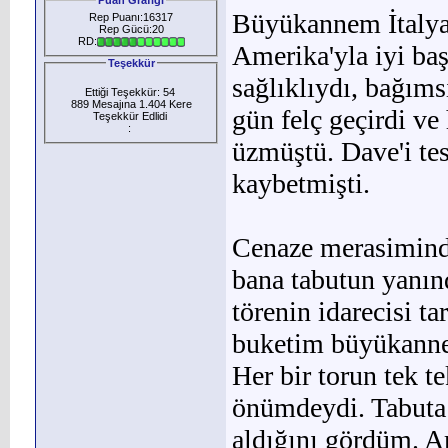
Büyükannem İtalya
Rep Puanı:16317
Rep Gücü:20
RD:
Amerika'yla iyi baş
Teşekkür
sağlıklıydı, bağıms
Ettiği Teşekkür: 54
889 Mesajına 1.404 Kere
gün felç geçirdi v
Teşekkür Edlidi
:
üzmüştü. Dave'i te
kaybetmişti.
Cenaze merasiminde
bana ta­butun yanın
törenin idarecisi t
buketim büyükanne
Her bir torun tek t
önümdeydi. Tabuta d
aldığını gördüm. 