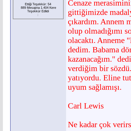
Cenaze merasiminin
Ettiği Teşekkür: 54
889 Mesajına 1.404 Kere
gittiğimizde madal
Teşekkür Edlidi
:
çıkardım. Annem m
olup olmadığımı s
olacaktı. Anneme "
dedim. Babama dön
kazanacağım." ded
verdiğim bir sözdü
yatıyordu. Eline t
uyum sağlamışı.
Carl Lewis
Ne kadar çok verirs