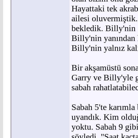
Hayattaki tek akrab
ailesi oluvermiştik
bekledik. Billy'nin
Billy'nin yanından
Billy'nin yalnız ka
Bir akşamüstü sona
Garry ve Billy'yle
sabah rahatlatabile
Sabah 5'te karımla 
uyan­dık. Kim old
yoktu. Sabah 9 gibi
söyledi. "Saat kaçt