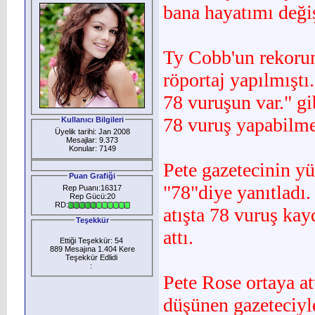
bana hayatımı değiş
Ty Cobb'un rekorun
röportaj yapılmıştı
78 vuruşun var." gi
78 vuruş yapabilme
Kullanıcı Bilgileri
Üyelik tarihi: Jan 2008
Mesajlar: 9.373
Konular: 7149
Pete gazetecinin yü
Puan Grafiği
"78"diye yanıtladı.
Rep Puanı:16317
Rep Gücü:20
RD:
atışta 78 vuruş kay
Teşekkür
attı.
Ettiği Teşekkür: 54
889 Mesajına 1.404 Kere
Teşekkür Edlidi
:
Pete Rose ortaya at
düşünen ga­zeteciyle