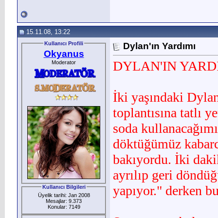
15.11.08, 13:22
Kullanıcı Profili
Dylan'ın Yardımı
Okyanus
DYLAN'IN YARD
Moderator
İki yaşındaki Dyla
toplantısına tatlı 
soda kullanacağımız 
döktüğümüz kabarcı
bakıyordu. İki dak
ayrılıp geri döndü
yapıyor." derken b
Kullanıcı Bilgileri
Üyelik tarihi: Jan 2008
Mesajlar: 9.373
Konular: 7149