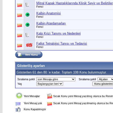
Mitral Kapak Hastalıklarında Klinik Seyir ve Belirtiler
Fenci
Kalbin Anatomisi
Fenci
Kalbin Atardamarları
Fenci
Kalp Krizi Tanımı ve Nedenleri
Fenci
Fallot Tetralojisi Tanısı ve Tedavisi
Fenci
Gösteriliş ayarları
Gösterilen 61 den 80 ´e kadar. Toplam 108 Konu bulunmuştur.
Sıralama şekli
Sıralama şekli
Yaş
Yeni Mesajlar
Sıcak Konu yeni Mesaj yazılmış olunca bu Resim 
Yeni Mesaj yok
Sıcak Konu yeni Mesaj yazılmamış olunca bu Res
Konu Kapatılmıştır