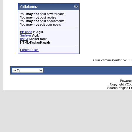
Yetkileriniz
You
may not
post new threads
You
may not
post replies
You
may not
post attachments
You
may not
edit your posts
BB code
is
Açık
Smileler
Açık
[IMG]
Kodları
Açık
HTML-Kodları
Kapalı
Forum Rules
Bütün Zaman Ayarları WEZ +
Powered 
Copyright ©2000
Search Engine F