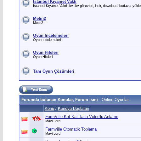
İstanbul Kıyamet Vakti
İstanbul Kıyamet Vakti, ikv, ikv görevleri, indir, download, bedava, yükle
Metin2
Metin2
Oyun İncelemeleri
Oyun İncelemeleri
Oyun Hileleri
Oyun Hileleri
Tam Oyun Çözümleri
Forumda bulunan Konular, Forum ismi
: Online Oyunlar
Konu
/
Konuyu Başlatan
FarmVille Kat Kat Tarla Video'lu Anlatım
Mavi Lord
Farmville Otomatik Toplama
Mavi Lord