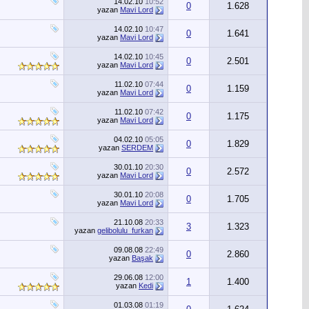
14.02.10
10:52
0
1.628
yazan
Mavi Lord
14.02.10
10:47
0
1.641
yazan
Mavi Lord
14.02.10
10:45
0
2.501
yazan
Mavi Lord
11.02.10
07:44
0
1.159
yazan
Mavi Lord
11.02.10
07:42
0
1.175
yazan
Mavi Lord
04.02.10
05:05
0
1.829
yazan
SERDEM
30.01.10
20:30
0
2.572
yazan
Mavi Lord
30.01.10
20:08
0
1.705
yazan
Mavi Lord
21.10.08
20:33
3
1.323
yazan
gelibolulu_furkan
09.08.08
22:49
0
2.860
yazan
Başak
29.06.08
12:00
1
1.400
yazan
Kedi
01.03.08
01:19