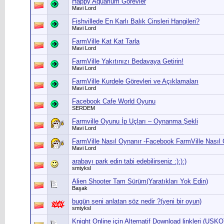
Happy Aquarium Görevler
Mavi Lord
Fishvillede En Karlı Balık Cinsleri Hangileri?
Mavi Lord
FarmVille Kat Kat Tarla
Mavi Lord
FarmVille Yakıtınızı Bedavaya Getirin!
Mavi Lord
FarmVille Kurdele Görevleri ve Açıklamaları
Mavi Lord
Facebook Cafe World Oyunu
SERDEM
Farmville Oyunu İp Uçları – Oynanma Şekli
Mavi Lord
FarmVille Nasıl Oynanır -Facebook FarmVille Nasıl
Mavi Lord
arabayı park edin tabi edebilirseniz :):):)
smtyksl
Alien Shooter Tam Sürüm(Yaratıkları Yok Edin)
Başak
bugün seni anlatan söz nedir ?(yeni bir oyun)
smtyksl
Knight Online için Alternatif Download linkleri (USKO