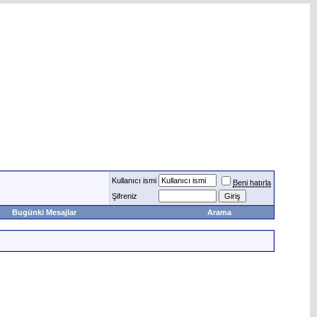
Kullanıcı ismi
Beni hatırla
Şifreniz
Bugünki Mesajlar
Arama