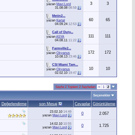
3
3
yazan
Mavi Lord
31.08.08
08:58
Metin2...
60
65
yazan
Kartal
04.09.24
12:53
Call of Duty...
111
111
yazan
ASYA
04.08.11
11:22
Farmville2...
172
172
yazan
Okyanus
10.08.13
23:46
CSI Miami Tam...
10
10
yazan
Okyanus
02.02.10
19:47
Sayfa 2 Toplam 2 Sayfadan
<
1
2
Seçenekler
Değerlendirme
son Mesaj
Cevaplar
Görüntüleme
23.02.10
14:49
0
2.057
yazan
Mavi Lord
14.02.10
10:55
0
1.725
yazan
Mavi Lord