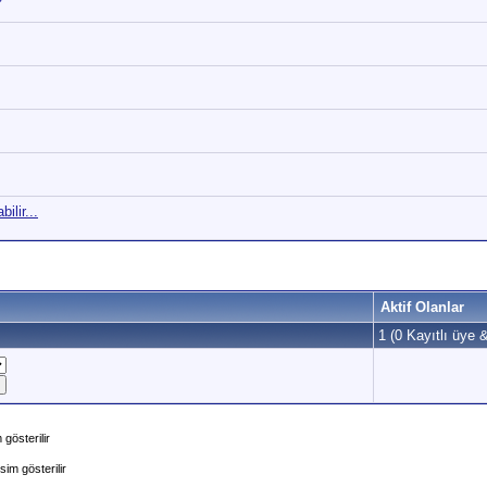
lir...
Aktif Olanlar
1 (0 Kayıtlı üye &
gösterilir
im gösterilir