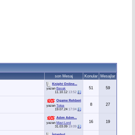
son Mesaj
Konular
Mesajlar
Knight Online...
51
59
yazan
Başak
11.10.12
13:52
Ogame Rehberi
8
27
yazan
Tolga
19.07.24
17:04
Adım Adım...
16
19
yazan
Mavi Lord
31.03.09
19:09
İstanbul...