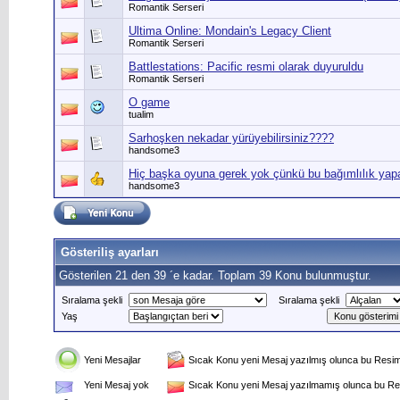
Romantik Serseri
Ultima Online: Mondain's Legacy Client
Romantik Serseri
Battlestations: Pacific resmi olarak duyuruldu
Romantik Serseri
O game
tualim
Sarhoşken nekadar yürüyebilirsiniz????
handsome3
Hiç başka oyuna gerek yok çünkü bu bağımlılık yapabi
handsome3
Gösteriliş ayarları
Gösterilen 21 den 39 ´e kadar. Toplam 39 Konu bulunmuştur.
Sıralama şekli
Sıralama şekli
Yaş
Yeni Mesajlar
Sıcak Konu yeni Mesaj yazılmış olunca bu Resim 
Yeni Mesaj yok
Sıcak Konu yeni Mesaj yazılmamış olunca bu Res