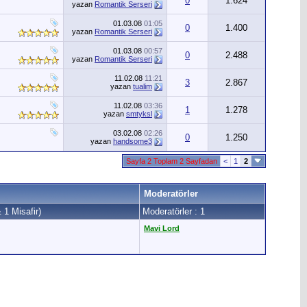
0
1.624
yazan
Romantik Serseri
01.03.08
01:05
0
1.400
yazan
Romantik Serseri
01.03.08
00:57
0
2.488
yazan
Romantik Serseri
11.02.08
11:21
3
2.867
yazan
tualim
11.02.08
03:36
1
1.278
yazan
smtyksl
03.02.08
02:26
0
1.250
yazan
handsome3
Sayfa 2 Toplam 2 Sayfadan
<
1
2
Moderatörler
 1 Misafir)
Moderatörler : 1
Mavi Lord