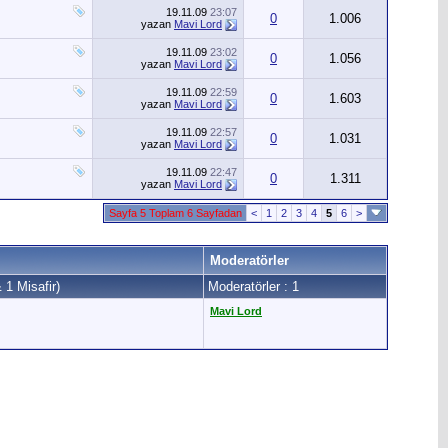
19.11.09
23:07
0
1.006
yazan
Mavi Lord
19.11.09
23:02
0
1.056
yazan
Mavi Lord
19.11.09
22:59
0
1.603
yazan
Mavi Lord
19.11.09
22:57
0
1.031
yazan
Mavi Lord
19.11.09
22:47
0
1.311
yazan
Mavi Lord
Sayfa 5 Toplam 6 Sayfadan
<
1
2
3
4
5
6
>
Moderatörler
 1 Misafir)
Moderatörler : 1
Mavi Lord