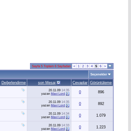
Sayfa 5 Toplam 6 Sayfadan
<
1
2
3
4
5
6
>
Seçenekler
Değerlendirme
son Mesaj
Cevaplar
Görüntüleme
20.11.09
14:35
0
896
yazan
Mavi Lord
20.11.09
14:35
0
892
yazan
Mavi Lord
20.11.09
14:34
0
1.079
yazan
Mavi Lord
20.11.09
14:33
0
1.223
yazan
Mavi Lord