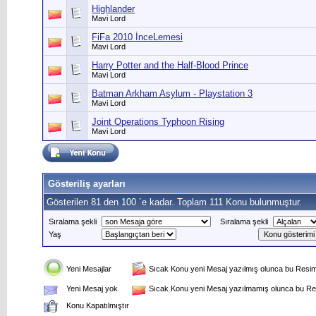
Highlander
Mavi Lord
FiFa 2010 İnceLemesi
Mavi Lord
Harry Potter and the Half-Blood Prince
Mavi Lord
Batman Arkham Asylum - Playstation 3
Mavi Lord
Joint Operations Typhoon Rising
Mavi Lord
Gösteriliş ayarları
Gösterilen 81 den 100 ´e kadar. Toplam 111 Konu bulunmuştur.
Sıralama şekli
Sıralama şekli
Yaş
Yeni Mesajlar
Sıcak Konu yeni Mesaj yazılmış olunca bu Resim 
Yeni Mesaj yok
Sıcak Konu yeni Mesaj yazılmamış olunca bu Res
Konu Kapatılmıştır