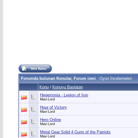
Forumda bulunan Konular, Forum ismi
: Oyun İncelemeleri
Konu
/
Konuyu Başlatan
Hegemonia - Legion of Iron
Mavi Lord
Hour of Victory
Mavi Lord
Hero Online
Mavi Lord
Metal Gear Solid 4 Guns of the Patriots
Mavi Lord