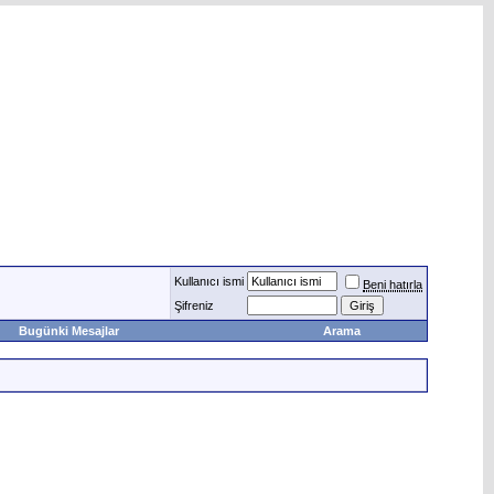
Kullanıcı ismi
Beni hatırla
Şifreniz
Bugünki Mesajlar
Arama