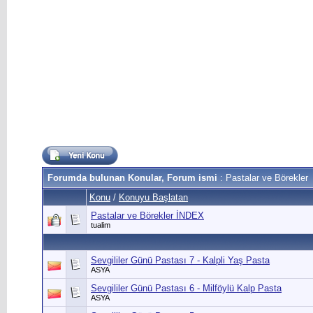
Forumda bulunan Konular, Forum ismi
: Pastalar ve Börekler
Konu
/
Konuyu Başlatan
Pastalar ve Börekler İNDEX
tualim
Sevgililer Günü Pastası 7 - Kalpli Yaş Pasta
ASYA
Sevgililer Günü Pastası 6 - Milföylü Kalp Pasta
ASYA