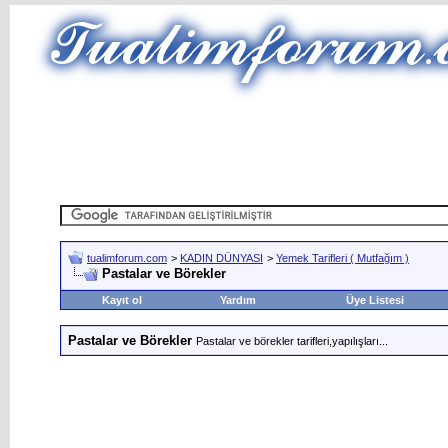
tualimforum.com
>
KADIN DÜNYASI
>
Yemek Tarifleri ( Mutfağım )
Pastalar ve Börekler
Kayıt ol
Yardım
Üye Listesi
Pastalar ve Börekler
Pastalar ve börekler tarifleri,yapılışları...