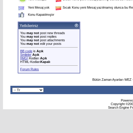
Yeni Mesaj yok
Sıcak Konu yeni Mesaj yazılmamış olunca bu Res
Konu Kapatılmıştır
Yetkileriniz
You
may not
post new threads
You
may not
post replies
You
may not
post attachments
You
may not
edit your posts
BB code
is
Açık
Smileler
Açık
[IMG]
Kodları
Açık
HTML-Kodları
Kapalı
Forum Rules
Bütün Zaman Ayarları WEZ +
Powered 
Copyright ©2000
Search Engine F