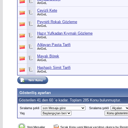
AnGeL
Cevizli Kete
AnGeL
Peynirli Rokalı Gözleme
AnGeL
Hazır Yufkadan Kıymalı Gözleme
AnGeL
Ağlayan Pasta Tarifi
AnGeL
Mayalı Börek
AnGeL
Haşhaşlı Simit Tarifi
AnGeL
Gösteriliş ayarları
Gösterilen 41 den 60 ´e kadar. Toplam 285 Konu bulunmuştur.
Sıralama şekli
Sıralama şekli
Yaş
Yeni Mesajlar
Sıcak Konu yeni Mesaj yazılmış olunca bu Resim 