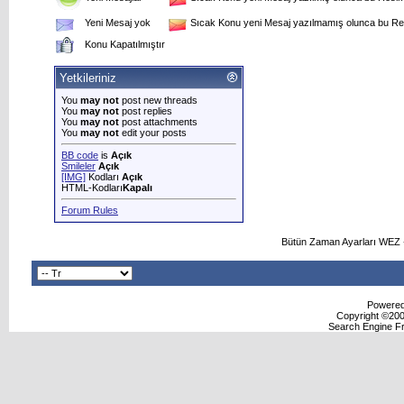
Yeni Mesaj yok
Sıcak Konu yeni Mesaj yazılmamış olunca bu Res
Konu Kapatılmıştır
Yetkileriniz
You
may not
post new threads
You
may not
post replies
You
may not
post attachments
You
may not
edit your posts
BB code
is
Açık
Smileler
Açık
[IMG]
Kodları
Açık
HTML-Kodları
Kapalı
Forum Rules
Bütün Zaman Ayarları WEZ +
Powered 
Copyright ©2000
Search Engine F