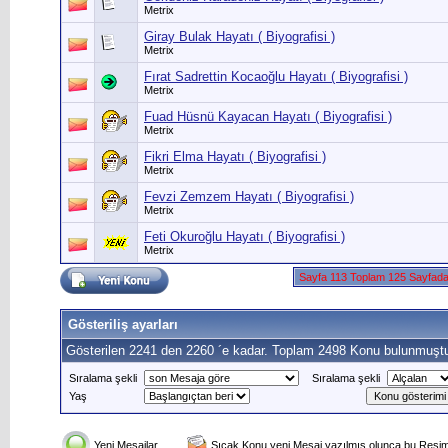
Metrix
Giray Bulak Hayatı ( Biyografisi )
Metrix
Fırat Sadrettin Kocaoğlu Hayatı ( Biyografisi )
Metrix
Fuad Hüsnü Kayacan Hayatı ( Biyografisi )
Metrix
Fikri Elma Hayatı ( Biyografisi )
Metrix
Fevzi Zemzem Hayatı ( Biyografisi )
Metrix
Feti Okuroğlu Hayatı ( Biyografisi )
Metrix
Sayfa 113 Toplam 125 Sayfad
Gösteriliş ayarları
Gösterilen 2241 den 2260 ´e kadar. Toplam 2498 Konu bulunmuştu
Sıralama şekli
Sıralama şekli
Yaş
Yeni Mesajlar
Sıcak Konu yeni Mesaj yazılmış olunca bu Resim 