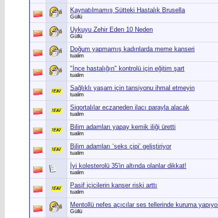
Kaynatılmamış Sütteki Hastalık Brusella
Güllü
Uykuyu Zehir Eden 10 Neden
Güllü
Doğum yapmamış kadınlarda meme kanseri
tualim
"İnce hastalığın" kontrolü için eğitim şart
tualim
Sağlıklı yaşam için tansiyonu ihmal etmeyin
tualim
Sigortalılar eczaneden ilacı parayla alacak
tualim
Bilim adamları yapay kemik iliği üretti
tualim
Bilim adamları ‘seks çipi’ geliştiriyor
tualim
İyi kolesterolü 35'in altında olanlar dikkat!
tualim
Pasif içicilerin kanser riski arttı
tualim
Mentollü nefes açıcılar ses tellerinde kuruma yapıyo
Güllü