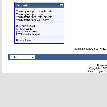
Yetkileriniz
You
may not
post new threads
You
may not
post replies
You
may not
post attachments
You
may not
edit your posts
BB code
is
Açık
Smileler
Açık
[IMG]
Kodları
Açık
HTML-Kodları
Kapalı
Forum Rules
Bütün Zaman Ayarları WEZ +
Powered 
Copyright ©2000
Search Engine F