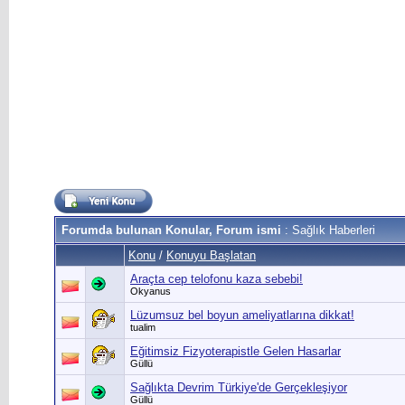
Forumda bulunan Konular, Forum ismi
: Sağlık Haberleri
Konu
/
Konuyu Başlatan
Araçta cep telofonu kaza sebebi!
Okyanus
Lüzumsuz bel boyun ameliyatlarına dikkat!
tualim
Eğitimsiz Fizyoterapistle Gelen Hasarlar
Güllü
Sağlıkta Devrim Türkiye'de Gerçekleşiyor
Güllü