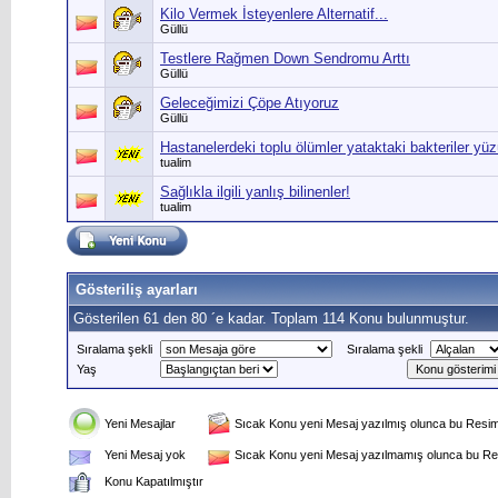
Kilo Vermek İsteyenlere Alternatif...
Güllü
Testlere Rağmen Down Sendromu Arttı
Güllü
Geleceğimizi Çöpe Atıyoruz
Güllü
Hastanelerdeki toplu ölümler yataktaki bakteriler yü
tualim
Sağlıkla ilgili yanlış bilinenler!
tualim
Gösteriliş ayarları
Gösterilen 61 den 80 ´e kadar. Toplam 114 Konu bulunmuştur.
Sıralama şekli
Sıralama şekli
Yaş
Yeni Mesajlar
Sıcak Konu yeni Mesaj yazılmış olunca bu Resim 
Yeni Mesaj yok
Sıcak Konu yeni Mesaj yazılmamış olunca bu Res
Konu Kapatılmıştır